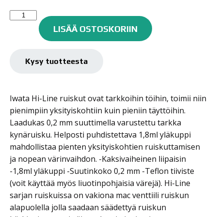
Iwata
Hi-
LISÄÄ OSTOSKORIIN
Line
HP-
BH
Kysy tuotteesta
Kynäruisku
määrä
Iwata Hi-Line ruiskut ovat tarkkoihin töihin, toimii niin
pienimpiin yksityiskohtiin kuin pieniin täyttöihin.
Laadukas 0,2 mm suuttimella varustettu tarkka
kynäruisku. Helposti puhdistettava 1,8ml yläkuppi
mahdollistaa pienten yksityiskohtien ruiskuttamisen
ja nopean värinvaihdon. -Kaksivaiheinen liipaisin
-1,8ml yläkuppi -Suutinkoko 0,2 mm -Teflon tiiviste
(voit käyttää myös liuotinpohjaisia värejä). Hi-Line
sarjan ruiskuissa on vakiona mac venttiili ruiskun
alapuolella jolla saadaan säädettyä ruiskun