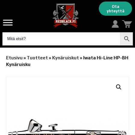
Ota
yhteyttä
Etusivu
»
Tuotteet
»
Kynäruiskut
»
Iwata Hi-Line HP-BH
Kynäruisku