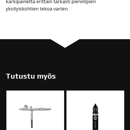
kärkipainetta erittäin tarkasti pienimpien
yksityiskohtien tekoa varten.
Tutustu myös