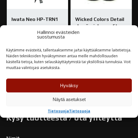
Iwata Neo HP-TRN1
Wicked Colors Detail
-kynäruiskumaalit
Hallinnoi evästeiden
255,00
€
suostumusta
9,55
€
Varastossa
Käytämme evästeitä, tallentaaksemme ja/tai käyttääksemme laitetietoja.
Varastossa
Näiden tekniikoiden hyväksyminen antaa meille mahdollisuuden
käsitellä tietoja, kuten selauskäyttäytymistä tai yksilöllisiä tunnuksia. Voit
muuttaa valintojasi asetuksista.
TUTUSTU
TUTUSTU
Hyväksy
Näytä asetukset
Tietosuoja
Tietosuoja
Kysy tuotteesta / ota yhteyttä