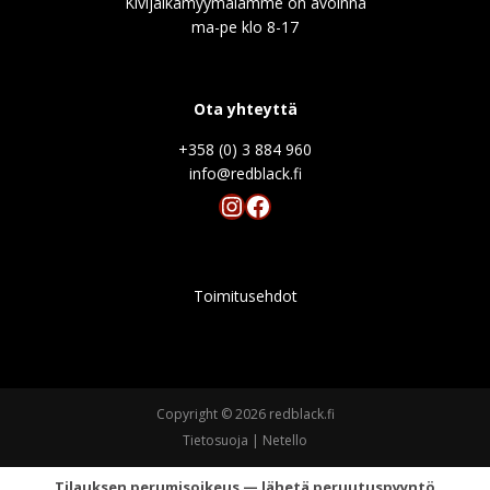
Kivijalkamyymälämme on avoinna
ma-pe klo 8-17
Ota yhteyttä
+358 (0) 3 884 960
info@redblack.f
Instagram
Facebook
Toimitusehdot
Copyright © 2026 redblack.fi
Tietosuoja
|
Netello
Tilauksen perumisoikeus — lähetä peruutuspyyntö