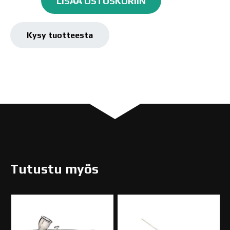
LISÄÄ OSTOSKORIIN
Line
HP-
CH
Kysy tuotteesta
Kynäruisku
määrä
Tutustu myös