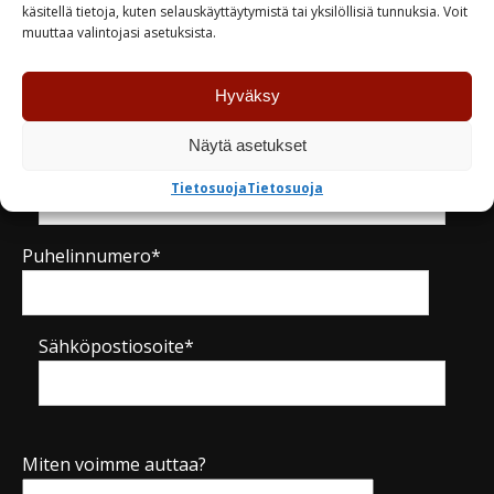
Kysy tuotteesta / ota yhteyttä
käsitellä tietoja, kuten selauskäyttäytymistä tai yksilöllisiä tunnuksia. Voit
muuttaa valintojasi asetuksista.
Nimi*
Hyväksy
Näytä asetukset
Yritys
Tietosuoja
Tietosuoja
Puhelinnumero*
Sähköpostiosoite*
Miten voimme auttaa?