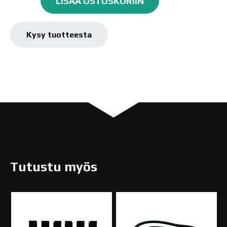
LISÄÄ OSTOSKORIIN
C
Plus
Kynäruisku
Kysy tuotteesta
määrä
Tutustu myös