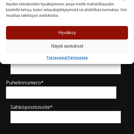
Näiden tekniikoiden hyväksyminen antaa meille mahdollisuuden
käsitellä tietoja, kuten selauskäyttäytymistä tai yksilöllisiä tunnuksia. Voit
Kysy tuotteesta / ota yhteyttä
muuttaa valintojasi asetuksista.
Hyväksy
Nimi*
Näytä asetukset
Yritys
Tietosuoja
Tietosuoja
Puhelinnumero*
Sähköpostiosoite*