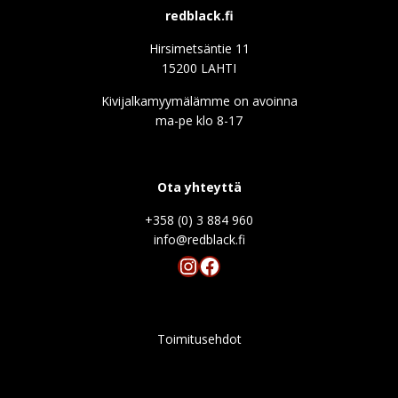
redblack.fi
Hirsimetsäntie 11
15200 LAHTI
Kivijalkamyymälämme on avoinna
ma-pe klo 8-17
Ota yhteyttä
+358 (0) 3 884 960
info@redblack.f
Instagram
Facebook
Toimitusehdot