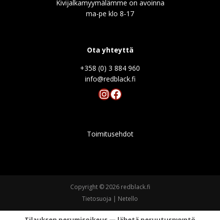
Kivijalkamyymälämme on avoinna
ma-pe klo 8-17
Ota yhteyttä
+358 (0) 3 884 960
info@redblack.f
Instagram
Facebook
Toimitusehdot
Copyright © 2026 redblack.fi
Tietosuoja
|
Netello
Tilauksen perumisoikeus — lähetä peruutuspyyntö