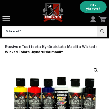
Ota
yhteyttä
Etusivu
»
Tuotteet
»
Kynäruiskut
»
Maalit
»
Wicked
»
Wicked Colors -kynäruiskumaalit