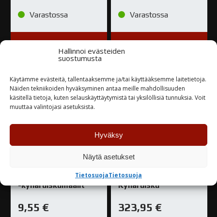
Varastossa
Varastossa
TUTUSTU
TUTUSTU
Hallinnoi evästeiden
suostumusta
Käytämme evästeitä, tallentaaksemme ja/tai käyttääksemme laitetietoja.
Näiden tekniikoiden hyväksyminen antaa meille mahdollisuuden
käsitellä tietoja, kuten selauskäyttäytymistä tai yksilöllisiä tunnuksia. Voit
muuttaa valintojasi asetuksista.
Hyväksy
Näytä asetukset
Wicked Colors Detail
Iwata HP-C Plus
Tietosuoja
Tietosuoja
-kynäruiskumaalit
Kynäruisku
9,55
€
323,95
€