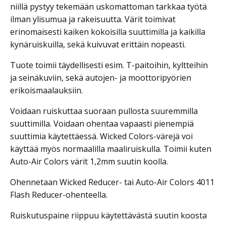
niillä pystyy tekemään uskomattoman tarkkaa työtä
ilman ylisumua ja rakeisuutta. Värit toimivat
erinomaisesti kaiken kokoisilla suuttimilla ja kaikilla
kynäruiskuilla, sekä kuivuvat erittäin nopeasti.
Tuote toimii täydellisesti esim. T-paitoihin, kyltteihin
ja seinäkuviin, sekä autojen- ja moottoripyörien
erikoismaalauksiin.
Voidaan ruiskuttaa suoraan pullosta suuremmilla
suuttimilla. Voidaan ohentaa vapaasti pienempiä
suuttimia käytettäessä. Wicked Colors-värejä voi
käyttää myös normaalilla maaliruiskulla. Toimii kuten
Auto-Air Colors värit 1,2mm suutin koolla.
Ohennetaan Wicked Reducer- tai Auto-Air Colors 4011
Flash Reducer-ohenteella.
Ruiskutuspaine riippuu käytettävästä suutin koosta