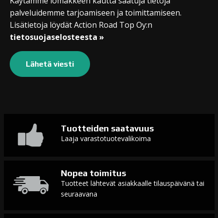
Käytämme lomakkeen kautta saatuja tietoja
palveluidemme tarjoamiseen ja toimittamiseen.
Lisätietoja löydät Action Road Top Oy:n
tietosuojaselosteesta »
Tuotteiden saatavuus
Laaja varastotuotevalikoima
Nopea toimitus
Tuotteet lähtevät asiakkaalle tilauspäivänä tai
seuraavana