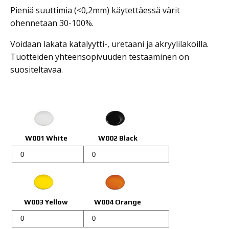
Pieniä suuttimia (<0,2mm) käytettäessä värit
ohennetaan 30-100%.
Voidaan lakata katalyytti-, uretaani ja akryylilakoilla.
Tuotteiden yhteensopivuuden testaaminen on
suositeltavaa.
W001 White
W002 Black
Wicked
Wicked
Colors
Colors
-
-
kynäruiskumaalit
kynäruiskumaalit
määrä
määrä
W003 Yellow
W004 Orange
Wicked
Wicked
Colors
Colors