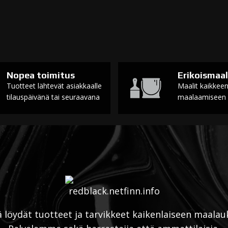
Nopea toimitus
Erikoismaal
Tuotteet lähtevät asiakkaalle
Maalit kaikkee
tilauspäivänä tai seuraavana
maalaamiseen
ä löydät tuotteet ja tarvikkeet kaikenlaiseen maalau