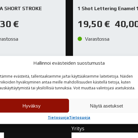
A SHORT STROKE
1 Shot Lettering Enamel 
,30
€
19,50
€
40,0
–
rastossa
Varastossa
Hallinnoi evästeiden suostumusta
TUTUSTU
TUTUSTU
tämme evästeitä, tallentaaksemme ja/tai käyttääksemme laitetietoja. Näiden
niikoiden hyväksyminen antaa meille mahdollisuuden käsitellä tietoja, kuten
auskäyttäytymistä tai yksilöllisiä tunnuksia. Voit muuttaa valintojasi asetuksista.
Hyväksy
Näytä asetukset
teyttä
Tietosuoja
Tietosuoja
Yritys