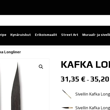
ripe
Kynäruiskut
Erikoismaalit
Street Art
Muraali- ja sivel
ka Longliner
KAFKA LO
31,35
€
35,2
–
Sivellin Kafka Long
Sivellin Kafka Long