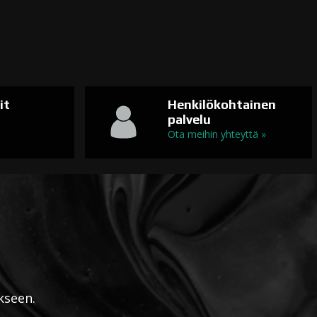
it
Henkilökohtainen
palvelu
n
Ota meihin yhteyttä »
kseen.