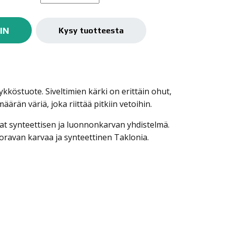
Longliner
määrä
IN
Kysy tuotteesta
kköstuote. Siveltimien kärki on erittäin ohut,
ärän väriä, joka riittää pitkiin vetoihin.
vat synteettisen ja luonnonkarvan yhdistelmä.
avan karvaa ja synteettinen Taklonia.