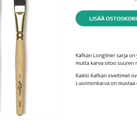
Kafka
Longliner
LISÄÄ OSTOSKORI
määrä
Kafkan Longliner sarja on y
mutta karva sitoo suuren mä
Kaikki Kafkan siveltimet o
Luonnonkarva on mustaa or