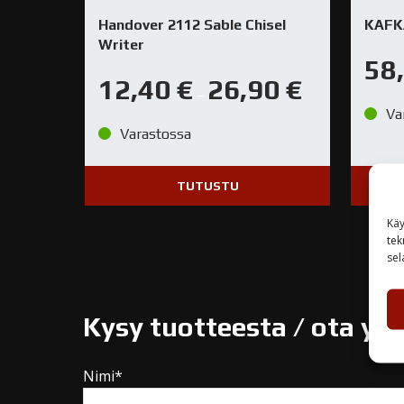
Handover 2112 Sable Chisel
KAFK
Writer
58
12,40
€
26,90
€
–
Va
Varastossa
TUTUSTU
Käy
tek
sel
Kysy tuotteesta / ota yh
Nimi*