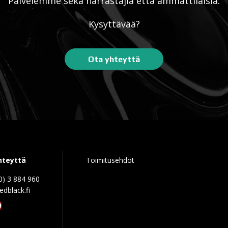
Palvelemme sekä harrastajia että ammattilaisia.
Kysyttävää?
Ota yhteyttä
hteyttä
Toimitusehdot
0) 3 884 960
edblack.f
tagram
acebook