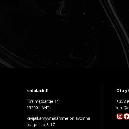
redblack.fi
Ota y
Hirsimetsäntie 11
+358 (
15200 LAHTI
info@r
Ins
F
Kivijalkamyymälämme on avoinna
ma-pe klo 8-17