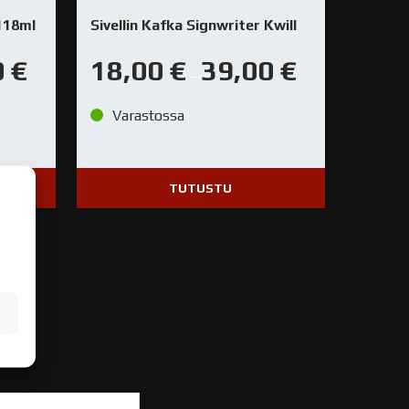
118ml
Sivellin Kafka Signwriter Kwill
0
€
18,00
€
39,00
€
–
Varastossa
TUTUSTU