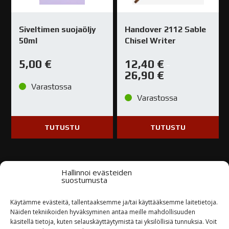
Siveltimen suojaöljy
Handover 2112 Sable
50ml
Chisel Writer
5,00
€
12,40
€
–
26,90
€
Varastossa
Varastossa
TUTUSTU
TUTUSTU
Hallinnoi evästeiden
suostumusta
Kysy tuotteesta / ota yhteyttä
Käytämme evästeitä, tallentaaksemme ja/tai käyttääksemme laitetietoja.
Näiden tekniikoiden hyväksyminen antaa meille mahdollisuuden
käsitellä tietoja, kuten selauskäyttäytymistä tai yksilöllisiä tunnuksia. Voit