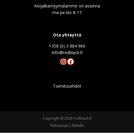
Kivijalkamyymälämme on avoinna
ma-pe klo 8-17
Ota yhteyttä
+358 (0) 3 884 960
info@redblack.f
Instagram
Facebook
Toimitusehdot
Copyright © 2026 redblack.fi
Tietosuoja
|
Netello