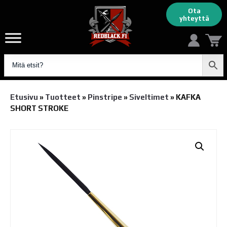
Ota
yhteyttä
Etusivu
»
Tuotteet
»
Pinstripe
»
Siveltimet
»
KAFKA
SHORT STROKE