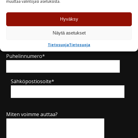
muuttaa valintojasi asetuksista.
Nimi*
Hyväksy
Yritys
Näytä asetukset
Tietosuoja
Tietosuoja
Puhelinnumero*
Sähköpostiosoite*
Miten voimme auttaa?