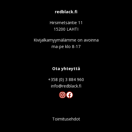
redblack.fi
Hirsimetsäntie 11
15200 LAHTI
Kivijalkamyymälämme on avoinna
ma-pe klo 8-17
Ota yhteyttä
+358 (0) 3 884 960
info@redblack.f
Instagram
Facebook
Toimitusehdot