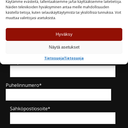
Käytämme evästeitä, tallentaaksemme ja/tai käyttääksemme laitetietoja.
Näiden tekniikoiden hyväksyminen antaa meille mahdollisuuden
käsitellä tietoja, kuten selauskäyttäytymistä tai yksilöllisiä tunnuksia. Voit
Kysy tuotteesta / ota yhteyttä
muuttaa valintojasi asetuksista.
Hyväksy
Nimi*
Näytä asetukset
Tietosuoja
Tietosuoja
Yritys
Puhelinnumero*
Sähköpostiosoite*