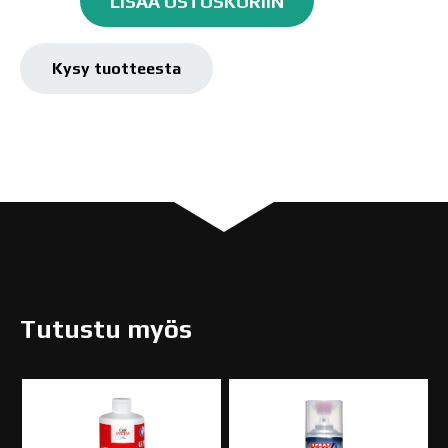
LISÄÄ OSTOSKORIIN
100mm
määrä
Kysy tuotteesta
Tutustu myös