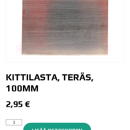
KITTILASTA, TERÄS,
100MM
2,95
€
Kittilasta,
teräs,