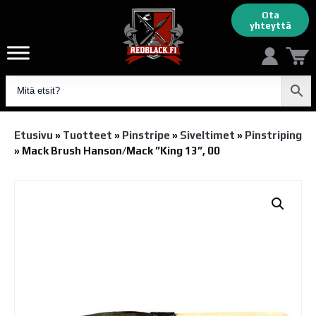
Ota
yhteyttä
Etusivu
»
Tuotteet
»
Pinstripe
»
Siveltimet
»
Pinstriping
»
Mack Brush Hanson/Mack ”King 13”, 00