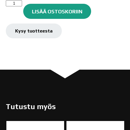
Mack
Brush
LISÄÄ OSTOSKORIIN
Hanson/Mack
"King
13",
Kysy tuotteesta
00
määrä
Tutustu myös