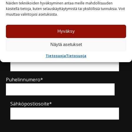
Näiden tekniikoiden hyväksyminen antaa meille mahdollisuuden
käsitellä tietoja, kuten selauskäyttäytymistä tai yksilöllisiä tunnuksia. Voit
Kysy tuotteesta / ota yhteyttä
muuttaa valintojasi asetuksista.
Nimi*
Hyväksy
Näytä asetukset
Yritys
Tietosuoja
Tietosuoja
Puhelinnumero*
Sähköpostiosoite*