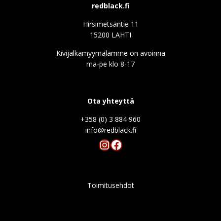
redblack.fi
Hirsimetsäntie 11
15200 LAHTI
Kivijalkamyymälämme on avoinna
ma-pe klo 8-17
Ota yhteyttä
+358 (0) 3 884 960
info@redblack.f
Instagram
Facebook
Toimitusehdot