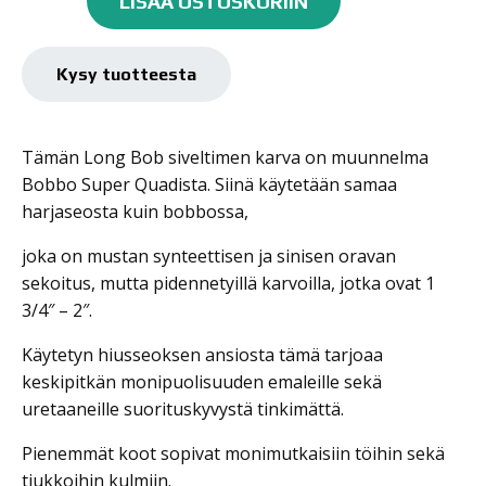
LISÄÄ OSTOSKORIIN
Long
Bob,
000
Kysy tuotteesta
määrä
Tämän Long Bob siveltimen karva on muunnelma
Bobbo Super Quadista. Siinä käytetään samaa
harjaseosta kuin bobbossa,
joka on mustan synteettisen ja sinisen oravan
sekoitus, mutta pidennetyillä karvoilla, jotka ovat 1
3/4″ – 2″.
Käytetyn hiusseoksen ansiosta tämä tarjoaa
keskipitkän monipuolisuuden emaleille sekä
uretaaneille suorituskyvystä tinkimättä.
Pienemmät koot sopivat monimutkaisiin töihin sekä
tiukkoihin kulmiin.