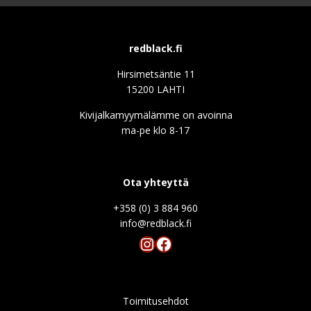
redblack.fi
Hirsimetsäntie 11
15200 LAHTI
Kivijalkamyymälämme on avoinna
ma-pe klo 8-17
Ota yhteyttä
+358 (0) 3 884 960
info@redblack.f
Instagram
Facebook
Toimitusehdot