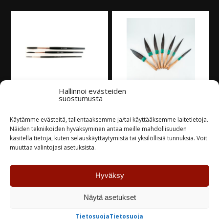
Hallinnoi evästeiden
suostumusta
Mack Brush Series
Mack Brush Series 30
Käytämme evästeitä, tallentaaksemme ja/tai käyttääksemme laitetietoja.
169, 10
’Dagger’, 0
Näiden tekniikoiden hyväksyminen antaa meille mahdollisuuden
käsitellä tietoja, kuten selauskäyttäytymistä tai yksilöllisiä tunnuksia. Voit
24,50
€
21,40
€
muuttaa valintojasi asetuksista.
Varastossa
Varastossa
Hyväksy
TUTUSTU
TUTUSTU
Näytä asetukset
Tietosuoja
Tietosuoja