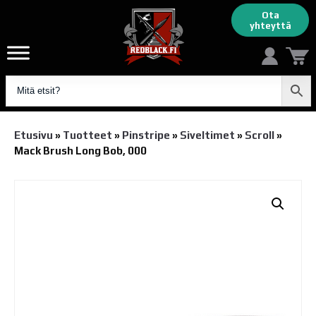
Ota
yhteyttä
Etusivu
»
Tuotteet
»
Pinstripe
»
Siveltimet
»
Scroll
»
Mack Brush Long Bob, 000