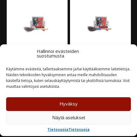
Hallinnoi evästeiden
suostumusta
Mack Brush Series 20
Mack Brush Series 10
’Touch up’, 0
’Striper’, 2
Käytämme evästeitä, tallentaaksemme ja/tai käyttääksemme laitetietoja.
Näiden tekniikoiden hyväksyminen antaa meille mahdollisuuden
20,10
€
31,00
€
käsitellä tietoja, kuten selauskäyttäytymistä tai yksilöllisiä tunnuksia. Voit
muuttaa valintojasi asetuksista.
Varastossa
Varastossa
Hyväksy
TUTUSTU
TUTUSTU
Näytä asetukset
Tietosuoja
Tietosuoja