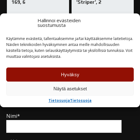
169, 6
’Striper’, 2
17,60
€
31,00
€
Hallinnoi evästeiden
suostumusta
Varastossa
Varastossa
Käytämme evästeitä, tallentaaksemme ja/tai käyttääksemme laitetietoja.
Näiden tekniikoiden hyväksyminen antaa meille mahdollisuuden
TUTUSTU
TUTUSTU
käsitellä tietoja, kuten selauskäyttäytymistä tai yksilöllisiä tunnuksia. Voit
muuttaa valintojasi asetuksista.
Hyväksy
Näytä asetukset
Kysy tuotteesta / ota yhteyttä
Tietosuoja
Tietosuoja
Nimi*