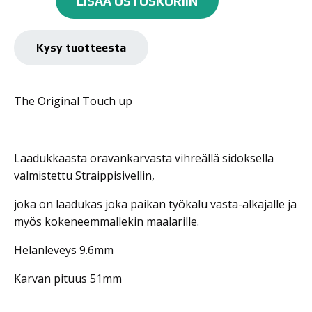
LISÄÄ OSTOSKORIIN
Series
20
'Touch
Kysy tuotteesta
up',
1
määrä
The Original Touch up
Laadukkaasta oravankarvasta vihreällä sidoksella
valmistettu Straippisivellin,
joka on laadukas joka paikan työkalu vasta-alkajalle ja
myös kokeneemmallekin maalarille.
Helanleveys 9.6mm
Karvan pituus 51mm