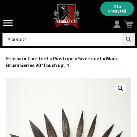
Ota
yhteyttä
Etusivu
»
Tuotteet
»
Pinstripe
»
Siveltimet
»
Mack
Brush Series 20 ’Touch up’, 1