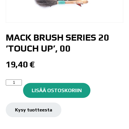
MACK BRUSH SERIES 20
’TOUCH UP’, 00
19,40
€
Mack
Brush
LISÄÄ OSTOSKORIIN
Series
20
'Touch
Kysy tuotteesta
up',
00