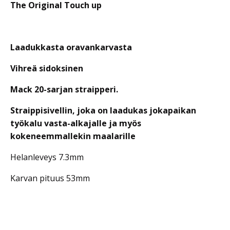
määrä
The Original Touch up
Laadukkasta oravankarvasta
Vihreä sidoksinen
Mack 20-sarjan straipperi.
Straippisivellin, joka on laadukas jokapaikan
työkalu vasta-alkajalle ja myös
kokeneemmallekin maalarille
Helanleveys 7.3mm
Karvan pituus 53mm