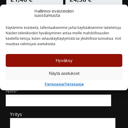
Hallinnoi evästeiden
Varastossa
Varastossa
suostumusta
Käytämme evästeitä, tallentaaksemme ja/tai käyttääksemme laitetietoja.
TUTUSTU
TUTUSTU
Näiden tekniikoiden hyväksyminen antaa meille mahdollisuuden
käsitellä tietoja, kuten selauskäyttäytymistä tai yksilöllisiä tunnuksia. Voit
muuttaa valintojasi asetuksista.
Hyväksy
Kysy tuotteesta / ota yhteyttä
Näytä asetukset
Tietosuoja
Tietosuoja
Nimi*
Yritys