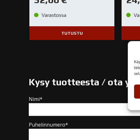
Varastossa
Va
TUTUSTU
Käy
tek
sel
Kysy tuotteesta / ota yh
Nimi*
Puhelinnumero*