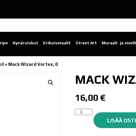
ripe
Kynäruiskut
Erikoismaalit
Street Art
Muraali- ja sivel
ll
»
Mack Wizard Vortex, 0
MACK WIZ
16,00
€
Mack
Wizard
LISÄÄ OST
Vortex,
0