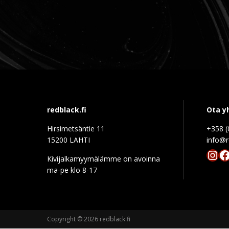
redblack.fi
Ota y
Hirsimetsäntie 11
+358 (
15200 LAHTI
info@r
Ins
F
Kivijalkamyymälämme on avoinna
ma-pe klo 8-17
Copyright © 2026 redblack.fi