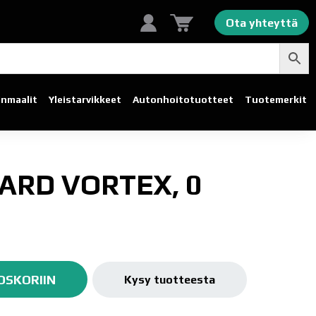
Ota yhteyttä
linmaalit
Yleistarvikkeet
Autonhoito­tuotteet
Tuotemerkit
ARD VORTEX, 0
OSKORIIN
Kysy tuotteesta