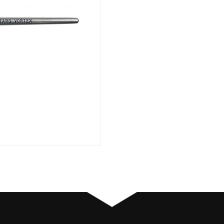
määrä