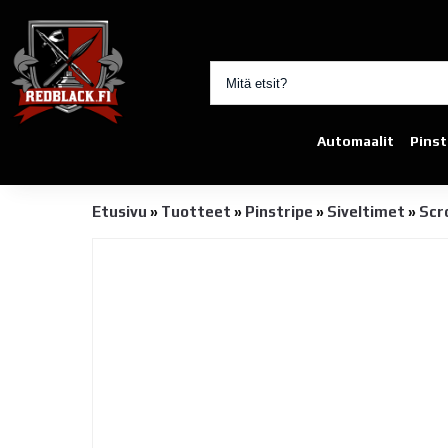
Automaalit
Pinst
Etusivu
»
Tuotteet
»
Pinstripe
»
Siveltimet
»
Scro