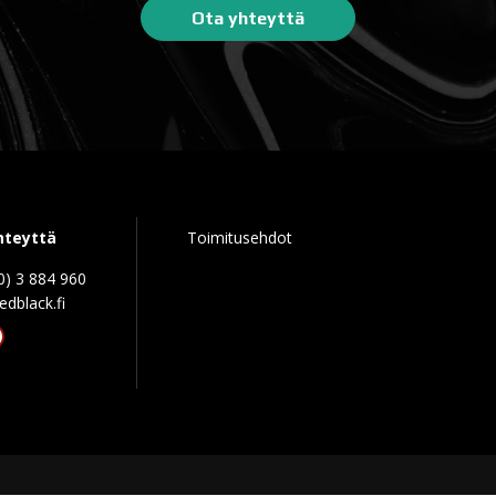
Ota yhteyttä
hteyttä
Toimitusehdot
0) 3 884 960
edblack.f
tagram
acebook