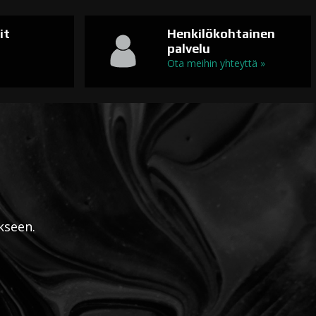
it
Henkilökohtainen
palvelu
n
Ota meihin yhteyttä »
kseen.