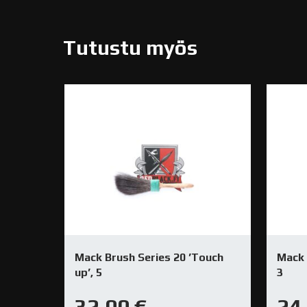
Tutustu myös
Mack Brush Series 20 ’Touch
Mack 
up’, 5
3
32,00
€
24