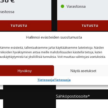
Varastossa
rastossa
TUTUSTU
TUTUSTU
Hallinnoi evästeiden suostumusta
tämme evästeitä, tallentaaksemme ja/tai käyttääksemme laitetietoja. Näiden
niikoiden hyväksyminen antaa meille mahdollisuuden käsitellä tietoja, kuten
auskäyttäytymistä tai yksilöllisiä tunnuksia. Voit muuttaa valintojasi asetuksista.
teyttä
Hyväksy
Näytä asetukset
Yritys
Tietosuoja
Tietosuoja
Sähköpostiosoite*