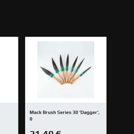
Mack Brush Series 30 ’Dagger’,
0
21,40
€