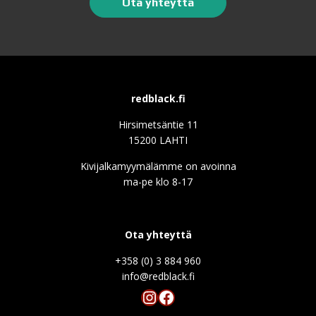
Ota yhteyttä
redblack.fi
Hirsimetsäntie 11
15200 LAHTI
Kivijalkamyymälämme on avoinna
ma-pe klo 8-17
Ota yhteyttä
+358 (0) 3 884 960
info@redblack.f
Instagram
Facebook