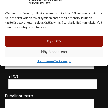
suostumusta
TUTUSTU
TUTUSTU
Käytämme evästeitä, tallentaaksemme ja/tai käyttääksemme laitetietoja.
Näiden tekniikoiden hyväksyminen antaa meille mahdollisuuden
käsitellä tietoja, kuten selauskäyttäytymistä tai yksilöllisiä tunnuksia. Voit
muuttaa valintojasi asetuksista.
Kysy tuotteesta / ota yhteyttä
Hyväksy
Näytä asetukset
Nimi*
Tietosuoja
Tietosuoja
Yritys
Puhelinnumero*