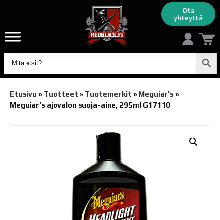
Ota
yhteyttä
Etusivu
»
Tuotteet
»
Tuotemerkit
»
Meguiar's
»
Meguiar’s ajovalon suoja-aine, 295ml G17110