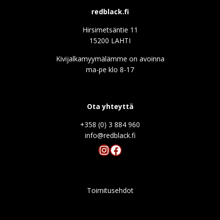
redblack.fi
Hirsimetsäntie 11
15200 LAHTI
Kivijalkamyymälämme on avoinna
ma-pe klo 8-17
Ota yhteyttä
+358 (0) 3 884 960
info@redblack.f
Instagram
Facebook
Toimitusehdot