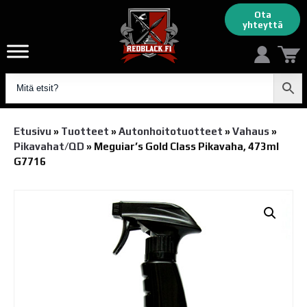
Ota
yhteyttä
Etusivu
»
Tuotteet
»
Autonhoito­tuotteet
»
Vahaus
»
Pikavahat/QD
»
Meguiar’s Gold Class Pikavaha, 473ml
G7716