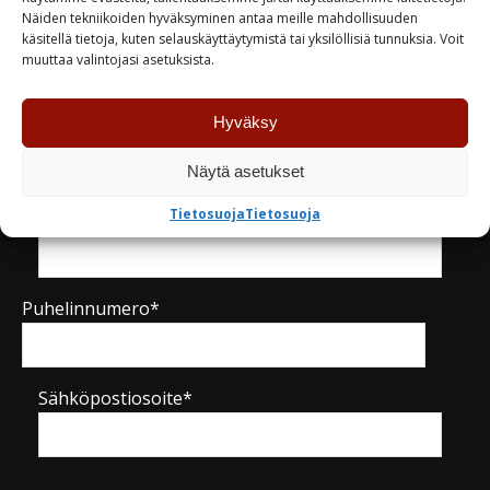
Näiden tekniikoiden hyväksyminen antaa meille mahdollisuuden
käsitellä tietoja, kuten selauskäyttäytymistä tai yksilöllisiä tunnuksia. Voit
Kysy tuotteesta / ota yhteyttä
muuttaa valintojasi asetuksista.
Hyväksy
Nimi*
Näytä asetukset
Tietosuoja
Tietosuoja
Yritys
Puhelinnumero*
Sähköpostiosoite*