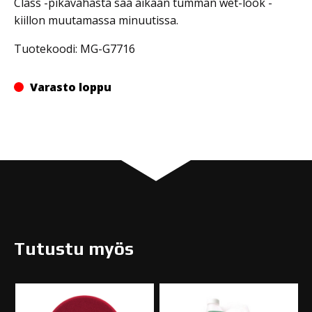
Class -pikavahasta saa aikaan tumman wet-look -
kiillon muutamassa minuutissa.
Tuotekoodi: MG-G7716
Varasto loppu
Tutustu myös