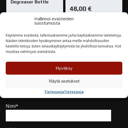
Degreaser Bottle
48,00
€
15,00
€
Hallinnoi evästeiden
Loppu varastosta
suostumusta
Varastossa
Käytämme evästeitä, tallentaaksemme ja/tai käyttääksemme laitetietoja.
Näiden tekniikoiden hyväksyminen antaa meille mahdollisuuden
TUTUSTU
TUTUSTU
käsitellä tietoja, kuten selauskäyttäytymistä tai yksilöllisiä tunnuksia. Voit
muuttaa valintojasi asetuksista.
Hyväksy
Näytä asetukset
Kysy tuotteesta / ota yhteyttä
Tietosuoja
Tietosuoja
Nimi*