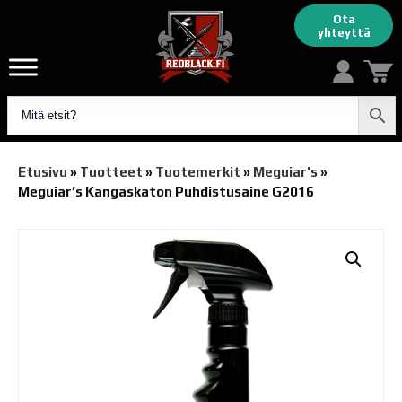
Ota
yhteyttä
Etusivu
»
Tuotteet
»
Tuotemerkit
»
Meguiar's
»
Meguiar’s Kangaskaton Puhdistusaine G2016