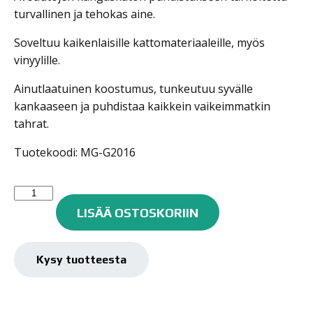
turvallinen ja tehokas aine.
Soveltuu kaikenlaisille kattomateriaaleille, myös
vinyylille.
Ainutlaatuinen koostumus, tunkeutuu syvälle
kankaaseen ja puhdistaa kaikkein vaikeimmatkin
tahrat.
Tuotekoodi: MG-G2016
Meguiar's
Kangaskaton
LISÄÄ OSTOSKORIIN
Puhdistusaine
G2016
määrä
Kysy tuotteesta