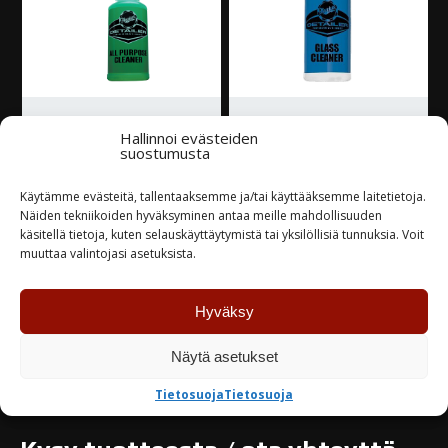
Detailer All Purpose
Detailer Glass Cleaner
Hallinnoi evästeiden
Bottle
Bottle
suostumusta
15,00
€
15,00
€
Käytämme evästeitä, tallentaaksemme ja/tai käyttääksemme laitetietoja.
Näiden tekniikoiden hyväksyminen antaa meille mahdollisuuden
käsitellä tietoja, kuten selauskäyttäytymistä tai yksilöllisiä tunnuksia. Voit
Varastossa
Varastossa
muuttaa valintojasi asetuksista.
TUTUSTU
TUTUSTU
Hyväksy
Näytä asetukset
Tietosuoja
Tietosuoja