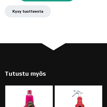
Cleaner
G180124
Kysy tuotteesta
määrä
Tutustu myös