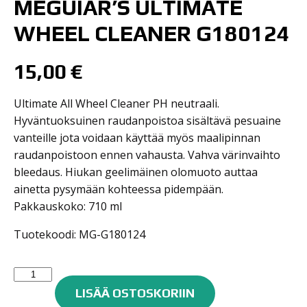
MEGUIAR’S ULTIMATE
WHEEL CLEANER G180124
15,00
€
Ultimate All Wheel Cleaner PH neutraali.
Hyväntuoksuinen raudanpoistoa sisältävä pesuaine
vanteille jota voidaan käyttää myös maalipinnan
raudanpoistoon ennen vahausta. Vahva värinvaihto
bleedaus. Hiukan geelimäinen olomuoto auttaa
ainetta pysymään kohteessa pidempään.
Pakkauskoko: 710 ml
Tuotekoodi: MG-G180124
Meguiar's
Ultimate
LISÄÄ OSTOSKORIIN
Wheel