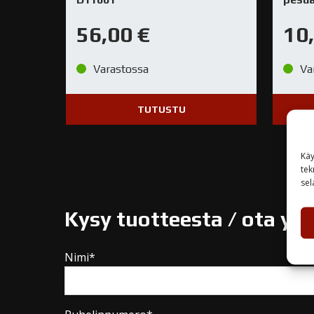
56,00
€
10
Varastossa
Va
TUTUSTU
Käy
tek
sel
Kysy tuotteesta / ota yh
Nimi*