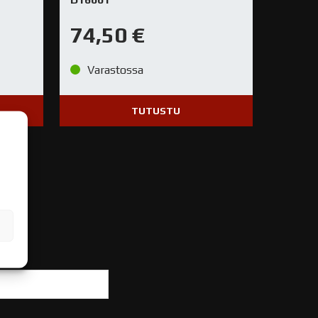
74,50
€
Varastossa
TUTUSTU