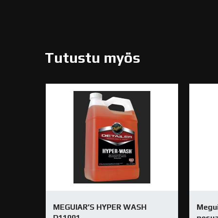
Tutustu myös
MEGUIAR’S HYPER WASH
Megui
D11001
pesua