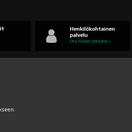
it
Henkilökohtainen
palvelu
n
Ota meihin yhteyttä »
kseen.