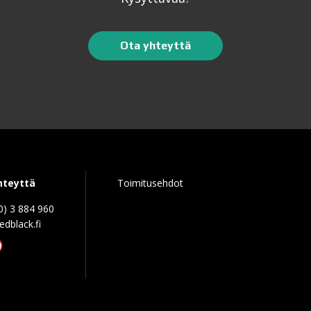
Ota yhteyttä
hteyttä
Toimitusehdot
0) 3 884 960
edblack.f
tagram
acebook