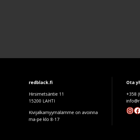
redblack.fi
Ota y
Hirsimetsäntie 11
+358 (
15200 LAHTI
info@r
Ins
F
Kivijalkamyymälämme on avoinna
ma-pe klo 8-17