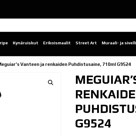
ripe
Kynäruiskut
Erikoismaalit
Street Art
Muraali- ja sivel
eguiar’s Vanteen ja renkaiden Puhdistusaine, 710ml G9524
MEGUIAR’
RENKAID
PUHDISTU
G9524