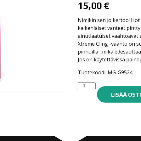
15,00
€
Nimikin sen jo kertoo! Ho
kaikenlaiset vanteet pintty
ainutlaatuiset vaahtoavat 
Xtreme Cling -vaahto on s
pinnoilla , mikä edesauttaa
Jos on käytettävissä painep
Tuotekoodi: MG-G9524
Meguiar's
Vanteen
LISÄÄ OST
ja
renkaiden
Puhdistusaine,
710ml
G9524
määrä