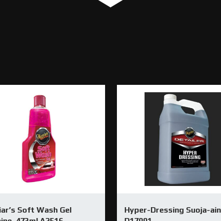
ar’s Soft Wash Gel
Hyper-Dressing Suoja-ai
ine, 473ml A2516
D17001