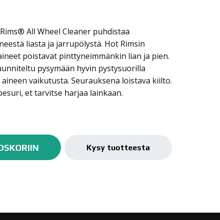
t Rims® All Wheel Cleaner puhdistaa
neestä liasta ja jarrupölystä. Hot Rimsin
aineet poistavat pinttyneimmänkin lian ja pien.
uunniteltu pysymään hyvin pystysuorilla
 aineen vaikutusta. Seurauksena loistava kiilto.
esuri, et tarvitse harjaa lainkaan.
OSKORIIN
Kysy tuotteesta