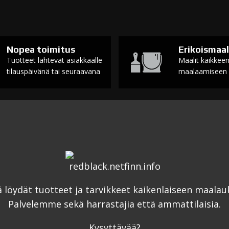
Nopea toimitus
Erikoismaal
Tuotteet lähtevät asiakkaalle
Maalit kaikkee
tilauspäivänä tai seuraavana
maalaamiseen
ä löydät tuotteet ja tarvikkeet kaikenlaiseen maalau
Palvelemme sekä harrastajia että ammattilaisia.
Kysyttävää?