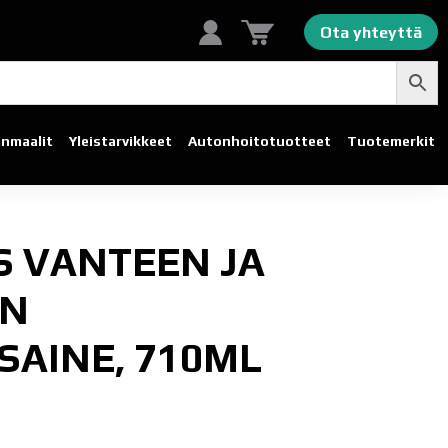
Ota yhteyttä
linmaalit
Yleistarvikkeet
Autonhoito­tuotteet
Tuotemerkit
S VANTEEN JA
EN
SAINE, 710ML