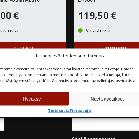
,00
€
119,50
€
rastossa
Varastossa
TUTUSTU
TUTUSTU
Hallinnoi evästeiden suostumusta
tämme evästeitä, tallentaaksemme ja/tai käyttääksemme laitetietoja. Näiden
niikoiden hyväksyminen antaa meille mahdollisuuden käsitellä tietoja, kuten
auskäyttäytymistä tai yksilöllisiä tunnuksia. Voit muuttaa valintojasi asetuksista.
teyttä
Hyväksy
Näytä asetukset
Tietosuoja
Tietosuoja
Yritys