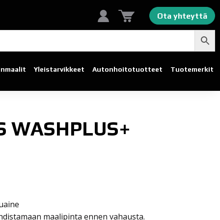
Ota yhteyttä
linmaalit
Yleistarvikkeet
Autonhoito­tuotteet
Tuotemerkit
S WASHPLUS+
uaine
hdistamaan maalipinta ennen vahausta.