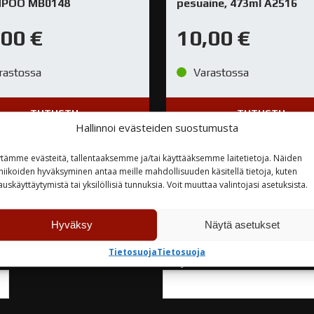
POO MB0148
pesuaine, 473ml A2516
,00
€
10,00
€
rastossa
Varastossa
TUTUSTU
TUTUSTU
Hallinnoi evästeiden suostumusta
tämme evästeitä, tallentaaksemme ja/tai käyttääksemme laitetietoja. Näiden
niikoiden hyväksyminen antaa meille mahdollisuuden käsitellä tietoja, kuten
auskäyttäytymistä tai yksilöllisiä tunnuksia. Voit muuttaa valintojasi asetuksista.
teyttä
Hyväksy
Näytä asetukset
Tietosuoja
Tietosuoja
Yritys