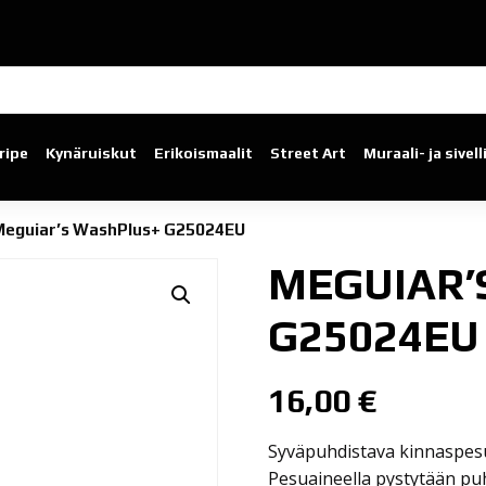
ripe
Kynäruiskut
Erikoismaalit
Street Art
Muraali- ja sivel
Meguiar’s WashPlus+ G25024EU
MEGUIAR’
G25024EU
16,00
€
Syväpuhdistava kinnaspes
Pesuaineella pystytään pu