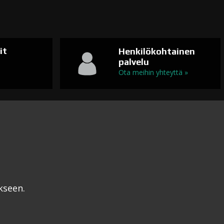
it
Henkilökohtainen
palvelu
n
Ota meihin yhteyttä »
kseen.