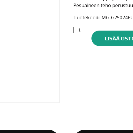
Pesuaineen teho perustuu 
Tuotekoodi: MG-G25024E
Meguiar's
WashPlus+
LISÄÄ OST
G25024EU
määrä