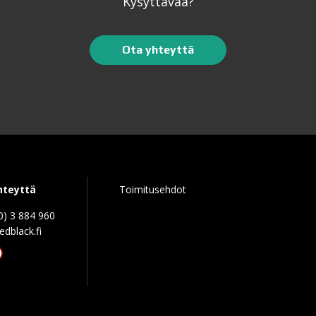
Kysyttävää?
Ota yhteyttä
hteyttä
Toimitusehdot
0) 3 884 960
edblack.f
tagram
acebook