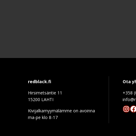
redblack.fi
Ota y
Hirsimetsäntie 11
+358 (
15200 LAHTI
info@r
Ins
F
Kivijalkamyymälämme on avoinna
ma-pe klo 8-17