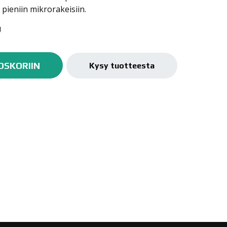
pieniin mikrorakeisiin.
U
OSKORIIN
Kysy tuotteesta