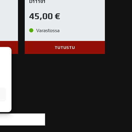
D11101
45,00
€
Varastossa
TUTUSTU