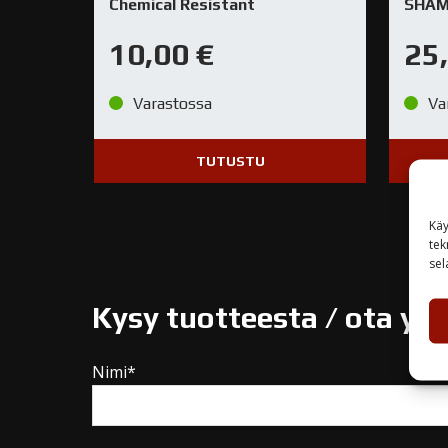
Chemical Resistant
SHAM
10,00
€
25
Varastossa
Va
TUTUSTU
Käy
tek
sel
Kysy tuotteesta / ota yh
Nimi*