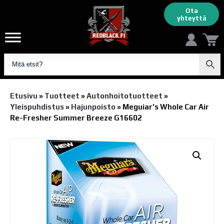
Ota
yhteyttä
Etusivu
»
Tuotteet
»
Autonhoito­tuotteet
»
Yleispuhdistus
»
Hajunpoisto
»
Meguiar’s Whole Car Air
Re-Fresher Summer Breeze G16602