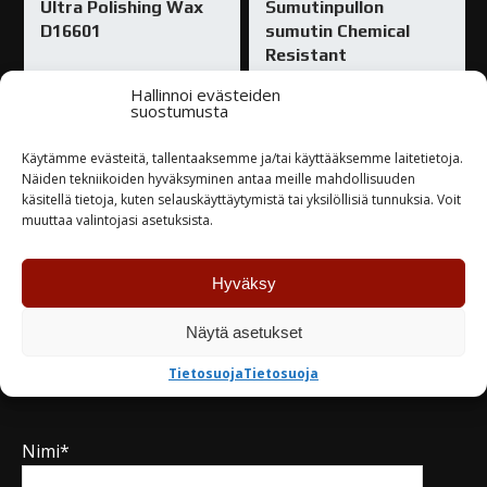
Ultra Polishing Wax
Sumutinpullon
D16601
sumutin Chemical
Resistant
104,00
€
Hallinnoi evästeiden
10,00
€
suostumusta
Varastossa
Varastossa
Käytämme evästeitä, tallentaaksemme ja/tai käyttääksemme laitetietoja.
Näiden tekniikoiden hyväksyminen antaa meille mahdollisuuden
käsitellä tietoja, kuten selauskäyttäytymistä tai yksilöllisiä tunnuksia. Voit
TUTUSTU
TUTUSTU
muuttaa valintojasi asetuksista.
Hyväksy
Näytä asetukset
Kysy tuotteesta / ota yhteyttä
Tietosuoja
Tietosuoja
Nimi*