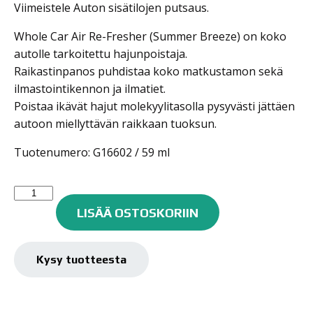
Viimeistele Auton sisätilojen putsaus.
Whole Car Air Re-Fresher (Summer Breeze) on koko
autolle tarkoitettu hajunpoistaja.
Raikastinpanos puhdistaa koko matkustamon sekä
ilmastointikennon ja ilmatiet.
Poistaa ikävät hajut molekyylitasolla pysyvästi jättäen
autoon miellyttävän raikkaan tuoksun.
Tuotenumero: G16602 / 59 ml
Meguiar's
Whole
LISÄÄ OSTOSKORIIN
Car
Air
Re-
Kysy tuotteesta
Fresher
Summer
Breeze