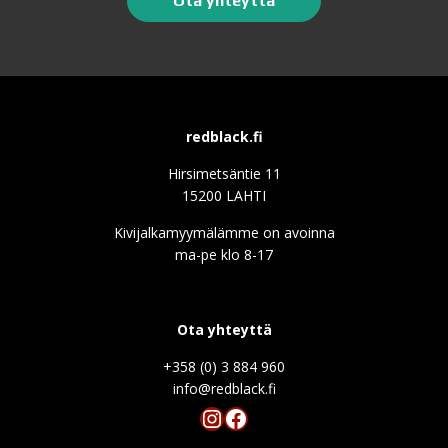
Ota yhteyttä
redblack.fi
Hirsimetsäntie 11
15200 LAHTI
Kivijalkamyymälämme on avoinna
ma-pe klo 8-17
Ota yhteyttä
+358 (0) 3 884 960
info@redblack.f
Instagram
Facebook