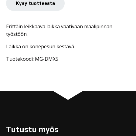
LEIKKAAVA
Kysy tuotteesta
2PS.
DMX5
määrä
Erittäin leikkaava laikka vaativaan maalipinnan
työstöön.
Laikka on konepesun kestävä.
Tuotekoodi: MG-DMX5
Tutustu myös