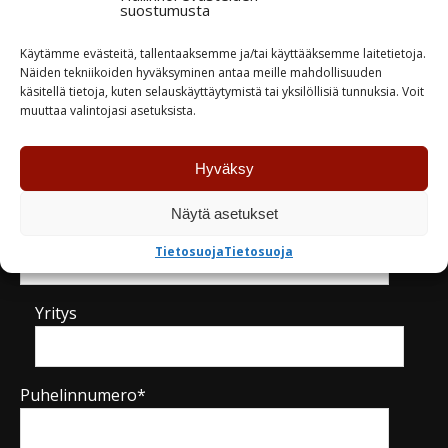
suostumusta
TUTUSTU
TUTUSTU
Käytämme evästeitä, tallentaaksemme ja/tai käyttääksemme laitetietoja.
Näiden tekniikoiden hyväksyminen antaa meille mahdollisuuden
käsitellä tietoja, kuten selauskäyttäytymistä tai yksilöllisiä tunnuksia. Voit
muuttaa valintojasi asetuksista.
Kysy tuotteesta / ota yhteyttä
Hyväksy
Näytä asetukset
Nimi*
Tietosuoja
Tietosuoja
Yritys
Puhelinnumero*