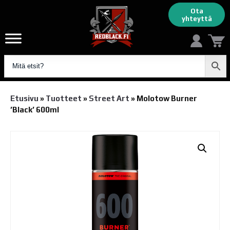
Ota
yhteyttä
Etusivu
»
Tuotteet
»
Street Art
»
Molotow Burner
’Black’ 600ml