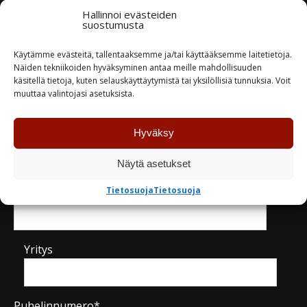
Varastossa
Hallinnoi evästeiden
suostumusta
TUTUSTU
TUTUSTU
Käytämme evästeitä, tallentaaksemme ja/tai käyttääksemme laitetietoja.
Näiden tekniikoiden hyväksyminen antaa meille mahdollisuuden
käsitellä tietoja, kuten selauskäyttäytymistä tai yksilöllisiä tunnuksia. Voit
muuttaa valintojasi asetuksista.
Hyväksy
Kysy tuotteesta / ota yhteyttä
Näytä asetukset
Tietosuoja
Tietosuoja
Nimi*
Yritys
Puhelinnumero*