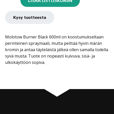
LISÄÄ OSTOSKORIIN
'Black'
600ml
määrä
Kysy tuotteesta
Molotow Burner Black 600ml on koostumukseltaan
perinteinen spraymaali, mutta peittää hyvin märän
kromin ja antaa täyteläistä jälkeä ollen samalla todella
syvä musta. Tuote on nopeasti kuivuva, sisä- ja
ulkokäyttöön sopiva.