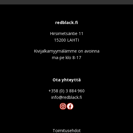
redblack.fi
Hirsimetsäntie 11
15200 LAHTI
Kivijalkamyymälämme on avoinna
ma-pe klo 8-17
Ota yhteyttä
+358 (0) 3 884 960
info@redblack.f
Instagram
Facebook
Toimitusehdot