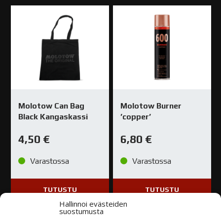
Molotow
Molotow
Maalitussi
Maalitussi
620PP
620PP
määrä
määrä
Molotow Can Bag
Molotow Burner
Black Kangaskassi
’copper’
4,50
€
6,80
€
Varastossa
Varastossa
TUTUSTU
TUTUSTU
Hallinnoi evästeiden
suostumusta