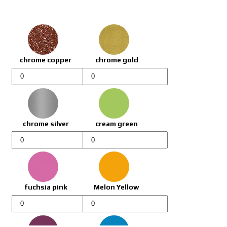
chrome copper
chrome gold
Molotow
Molotow
Maalitussi
Maalitussi
620PP
620PP
määrä
määrä
chrome silver
cream green
Molotow
Molotow
Maalitussi
Maalitussi
620PP
620PP
määrä
määrä
fuchsia pink
Melon Yellow
Molotow
Molotow
Maalitussi
Maalitussi
620PP
620PP