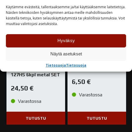
Käytämme evästeitä, tallentaaksemme ja/tai käyttääksemme laitetietoja.
Näiden tekniikoiden hyväksyminen antaa meille mahdollisuuden
käsitellä tietoja, kuten selauskäyttäytymistä tai yksilöllisiä tunnuksia. Voit
muuttaa valintojasi asetuksista.
Hyväksy
Näytä asetukset
Molotow ONE4ALL
Molotow Burner
Tietosuoja
Tietosuoja
maalitussisarja
’Chrome’, 600ml
127HS 6kpl metal SET
6,50
€
24,50
€
Varastossa
Varastossa
TUTUSTU
TUTUSTU