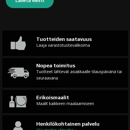
Tuotteiden saatavuus
Laaja varastotuotevalikoima
Nopea toimitus
Tuotteet lähtevät asiakkaalle tilauspäivänä tai
seuraavana
Erikoismaalit
Maalit kaikkeen maalaamiseen
Henkilökohtainen palvelu
Ota meihin yhteyttä »