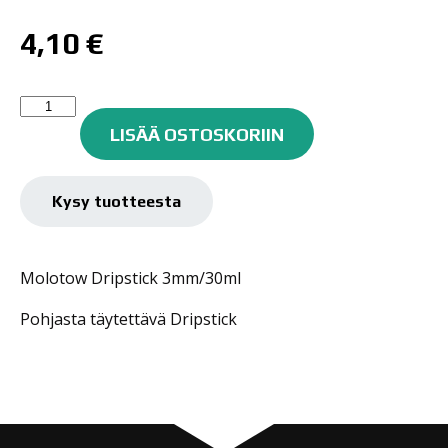
4,10
€
Molotow
Dripstick
LISÄÄ OSTOSKORIIN
Rollerball
DS-
S
Kysy tuotteesta
3mm
määrä
Molotow Dripstick 3mm/30ml
Pohjasta täytettävä Dripstick