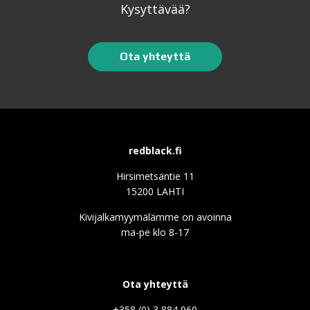
Kysyttävää?
Ota yhteyttä
redblack.fi
Hirsimetsäntie 11
15200 LAHTI
Kivijalkamyymälämme on avoinna
ma-pe klo 8-17
Ota yhteyttä
+358 (0) 3 884 960