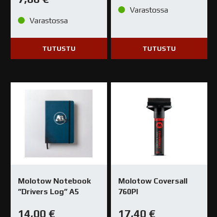
Varastossa
Varastossa
TUTUSTU
TUTUSTU
Molotow Notebook
Molotow Coversall
”Drivers Log” A5
760PI
14,00
€
17,40
€