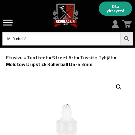
Ota
yhteyttä
Etusivu
»
Tuotteet
»
Street Art
»
Tussit
»
Tyhjät
»
Molotow Dripstick Rollerball DS-S 3mm