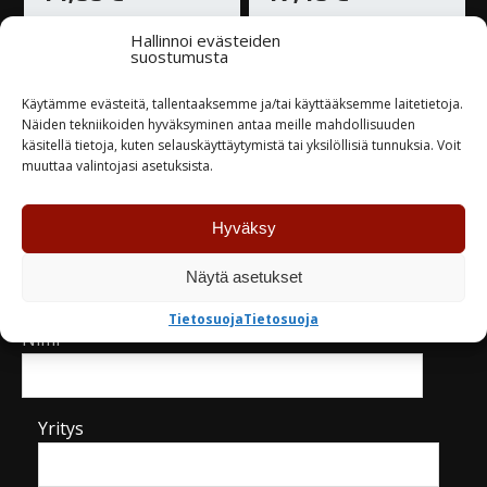
Hallinnoi evästeiden
Varastossa
Varastossa
suostumusta
Käytämme evästeitä, tallentaaksemme ja/tai käyttääksemme laitetietoja.
TUTUSTU
TUTUSTU
Näiden tekniikoiden hyväksyminen antaa meille mahdollisuuden
käsitellä tietoja, kuten selauskäyttäytymistä tai yksilöllisiä tunnuksia. Voit
muuttaa valintojasi asetuksista.
Hyväksy
Kysy tuotteesta / ota yhteyttä
Näytä asetukset
Tietosuoja
Tietosuoja
Nimi*
Yritys