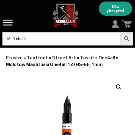
Ota
yhteyttä
Etusivu
»
Tuotteet
»
Street Art
»
Tussit
»
One4all
»
Molotow Maalitussi One4all 127HS-EF, 1mm