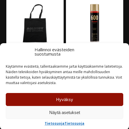
Hallinnoi evästeiden
suostumusta
Molotow Can Bag
Molotow Burner
Black Kangaskassi
’Gold’, 600ml
Käytämme evästeitä, tallentaaksemme ja/tai käyttääksemme laitetietoja.
Näiden tekniikoiden hyväksyminen antaa meille mahdollisuuden
4,50
€
6,80
€
käsitellä tietoja, kuten selauskäyttäytymistä tai yksilöllisiä tunnuksia. Voit
muuttaa valintojasi asetuksista.
Varastossa
Varastossa
Hyväksy
TUTUSTU
TUTUSTU
Näytä asetukset
Tietosuoja
Tietosuoja