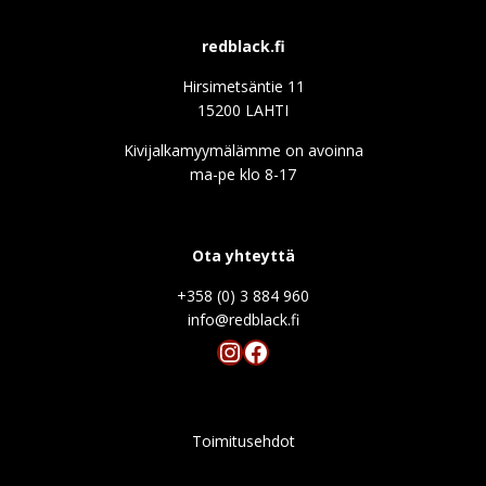
redblack.fi
Hirsimetsäntie 11
15200 LAHTI
Kivijalkamyymälämme on avoinna
ma-pe klo 8-17
Ota yhteyttä
+358 (0) 3 884 960
info@redblack.f
Instagram
Facebook
Toimitusehdot