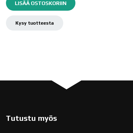
Maalitussi
LISÄÄ OSTOSKORIIN
One4all
127HS-
EF,
Kysy tuotteesta
1mm
määrä
Tutustu myös