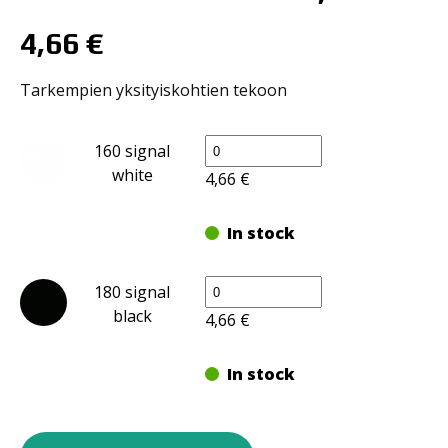
4,66
€
Tarkempien yksityiskohtien tekoon
Molotow
160 signal
Maalitussi
white
4,66
€
One4all
127HS-
In stock
EF,
1mm
Molotow
määrä
180 signal
Maalitussi
black
4,66
€
One4all
127HS-
In stock
EF,
1mm
Molotow
määrä