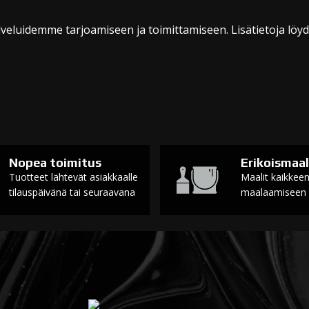
veluidemme tarjoamiseen ja toimittamiseen. Lisätietoja löy
Nopea toimitus
Erikoismaal
Tuotteet lähtevät asiakkaalle
Maalit kaikkee
tilauspäivänä tai seuraavana
maalaamiseen