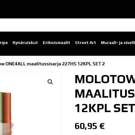
ripe
Kynäruiskut
Erikoismaalit
Street Art
Muraali- ja sivel
w ONE4ALL maalitussisarja 227HS 12KPL SET 2
MOLOTOW
MAALITUS
12KPL SET
60,95
€