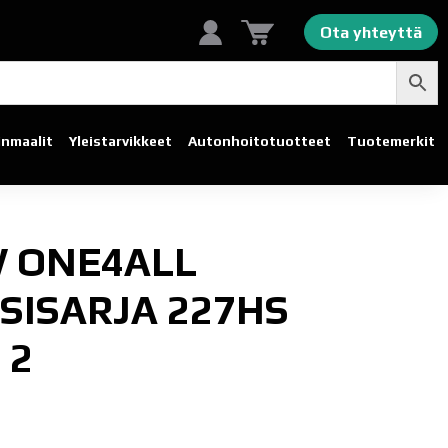
Ota yhteyttä
linmaalit
Yleistarvikkeet
Autonhoito­tuotteet
Tuotemerkit
 ONE4ALL
SISARJA 227HS
 2