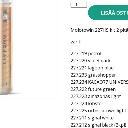
Molotow
ONE4ALL
LISÄÄ OST
maalitussisarja
227HS
Molotowin 227HS kit 2 pitä
12KPL
SET
värit:
2
määrä
227.219 petrol
227.220 violet dark
227.221 lagoon blue
227.233 grasshopper
227.234 KACAO77 UNIVERS
227.222 future green
227.223 amazonas light
227.224 lobster
227.225 ocher brown light
227.211 signal white
227.212 signal black (2kpl)