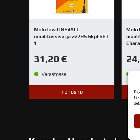
Molotow ONE4ALL
Molo
maalitussisarja 227HS 6kpl SET
maali
1
Chara
31,20
€
24
Varastossa
Va
Käy
TUTUSTU
tek
sel