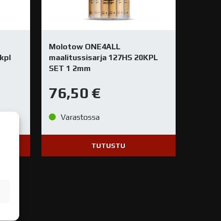
Molotow ONE4ALL
kpl
maalitussisarja 127HS 20KPL
SET 1 2mm
76,50
€
Varastossa
TUTUSTU