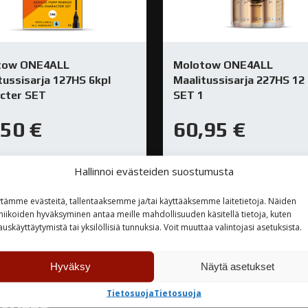
tow ONE4ALL
Molotow ONE4ALL
tussisarja 127HS 6kpl
Maalitussisarja 227HS 12 
cter SET
SET 1
,50
€
60,95
€
rastossa
Varastossa
Hallinnoi evästeiden suostumusta
tämme evästeitä, tallentaaksemme ja/tai käyttääksemme laitetietoja. Näiden
TUTUSTU
TUTUSTU
niikoiden hyväksyminen antaa meille mahdollisuuden käsitellä tietoja, kuten
auskäyttäytymistä tai yksilöllisiä tunnuksia. Voit muuttaa valintojasi asetuksista.
Hyväksy
Näytä asetukset
Tietosuoja
Tietosuoja