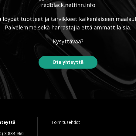
ä löydät tuotteet ja tarvikkeet kaikenlaiseen maalau
Palvelemme sekä harrastajia että ammattilaisia.
Kysyttävää?
Ota yhteyttä
hteyttä
Toimitusehdot
0) 3 884 960