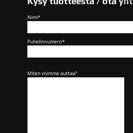
Kysy tuotteesta / ota yh
Nimi*
Puhelinnumero*
Miten voimme auttaa?