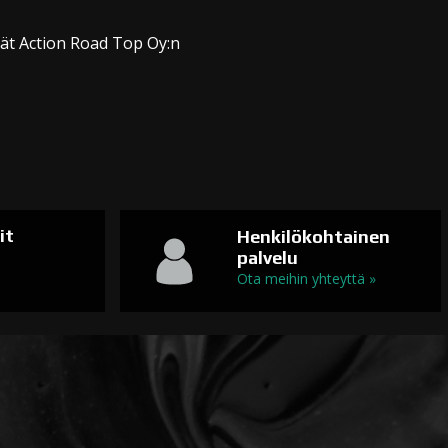
dät Action Road Top Oy:n
it
Henkilökohtainen
palvelu
n
Ota meihin yhteyttä »