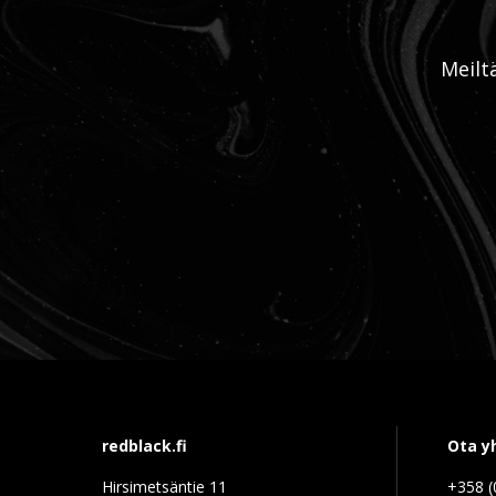
Meilt
redblack.fi
Ota y
Hirsimetsäntie 11
+358 (