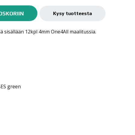
OSKORIIN
Kysy tuotteesta
ä sisällään 12kpl 4mm One4All maalitussia.
ES green