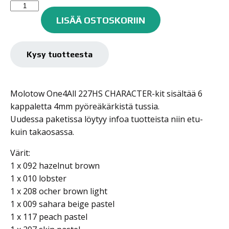
Molotow
ONE4ALL
LISÄÄ OSTOSKORIIN
maalitussisarja
227HS
6kpl
Kysy tuotteesta
Character
SET
määrä
Molotow One4All 227HS CHARACTER-kit sisältää 6
kappaletta 4mm pyöreäkärkistä tussia.
Uudessa paketissa löytyy infoa tuotteista niin etu-
kuin takaosassa.
Värit:
1 x 092 hazelnut brown
1 x 010 lobster
1 x 208 ocher brown light
1 x 009 sahara beige pastel
1 x 117 peach pastel