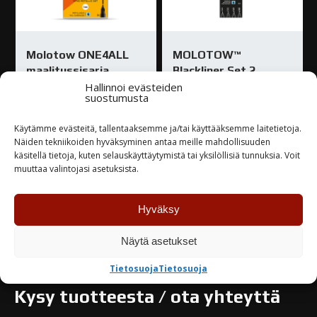
Molotow ONE4ALL
MOLOTOW™
maalitussisarja
Blackliner Set 2
127HS 6kpl metal SET
Hallinnoi evästeiden
suostumusta
11,30
€
24,50
€
Käytämme evästeitä, tallentaaksemme ja/tai käyttääksemme laitetietoja.
Varastossa
Näiden tekniikoiden hyväksyminen antaa meille mahdollisuuden
Varastossa
käsitellä tietoja, kuten selauskäyttäytymistä tai yksilöllisiä tunnuksia. Voit
muuttaa valintojasi asetuksista.
TUTUSTU
TUTUSTU
Hyväksy
Näytä asetukset
Tietosuoja
Tietosuoja
Kysy tuotteesta / ota yhteyttä