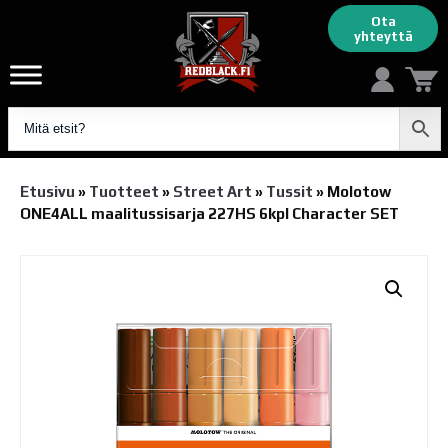
Ota
yhteyttä
Etusivu
»
Tuotteet
»
Street Art
»
Tussit
»
Molotow
ONE4ALL maalitussisarja 227HS 6kpl Character SET