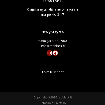
15200 LAHTI
Kivijalkamyymälämme on avoinna
ma-pe klo 8-17
Ota yhteyttä
+358 (0) 3 884 960
info@redblack.f
Instagram
Facebook
Toimitusehdot
Copyright © 2026 redblack.fi
Tietosuoja
|
Netello