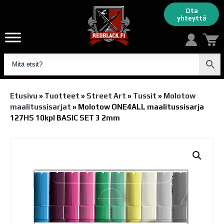
Ota
yhteyttä
Etusivu
»
Tuotteet
»
Street Art
»
Tussit
»
Molotow
maalitussisarjat
»
Molotow ONE4ALL maalitussisarja
127HS 10kpl BASIC SET 3 2mm