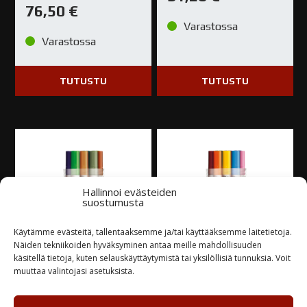
76,50
€
Varastossa
Varastossa
TUTUSTU
TUTUSTU
Hallinnoi evästeiden
suostumusta
Käytämme evästeitä, tallentaaksemme ja/tai käyttääksemme laitetietoja.
Näiden tekniikoiden hyväksyminen antaa meille mahdollisuuden
käsitellä tietoja, kuten selauskäyttäytymistä tai yksilöllisiä tunnuksia. Voit
Molotow ONE4ALL
Molotow ONE4ALL
muuttaa valintojasi asetuksista.
maalitussisarja
Maalitussisarja
227HS 12KPL SET 2
227HS 12 kpl SET 1