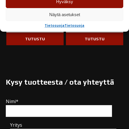
Hyväksy
60,95
€
60,95
€
Näytä asetukset
Varastossa
Varastossa
Tietosuoja
Tietosuoja
TUTUSTU
TUTUSTU
Kysy tuotteesta / ota yhteyttä
Nimi*
Yritys