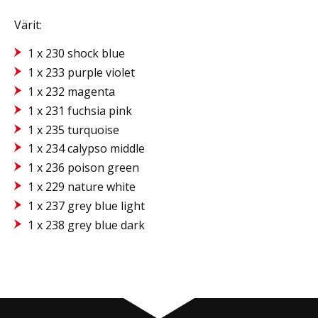
Värit:
1 x 230 shock blue
1 x 233 purple violet
1 x 232 magenta
1 x 231 fuchsia pink
1 x 235 turquoise
1 x 234 calypso middle
1 x 236 poison green
1 x 229 nature white
1 x 237 grey blue light
1 x 238 grey blue dark