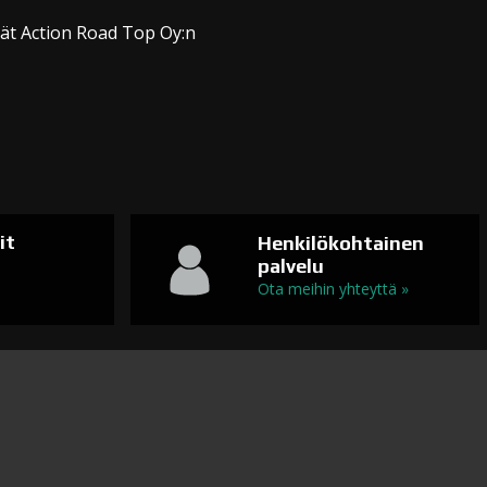
dät Action Road Top Oy:n
it
Henkilökohtainen
palvelu
n
Ota meihin yhteyttä »