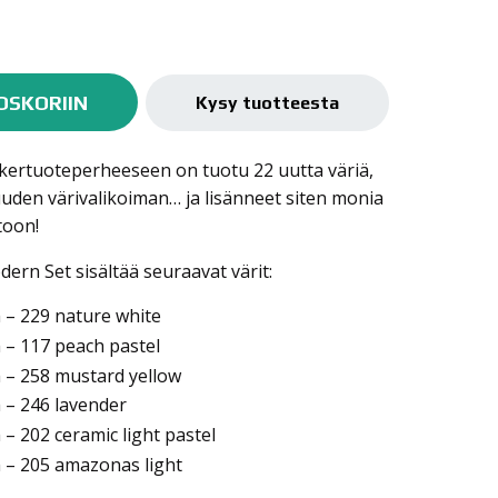
OSKORIIN
Kysy tuotteesta
ertuoteperheeseen on tuotu 22 uutta väriä,
den värivalikoiman… ja lisänneet siten monia
toon!
rn Set sisältää seuraavat värit:
– 229 nature white
– 117 peach pastel
– 258 mustard yellow
– 246 lavender
 202 ceramic light pastel
– 205 amazonas light