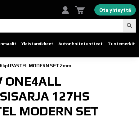
Ota yhteyttä
linmaalit
Yleistarvikkeet
Autonhoito­tuotteet
Tuotemerkit
HS 6kpl PASTEL MODERN SET 2mm
 ONE4ALL
SISARJA 127HS
TEL MODERN SET