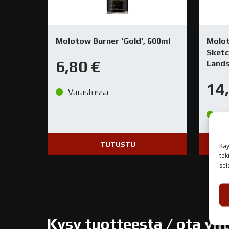
Molotow Burner ’Gold’, 600ml
Molot
Sketc
6,80
€
Land
14
Varastossa
Va
TUTUSTU
Käy
tek
sel
Kysy tuotteesta / ota yh