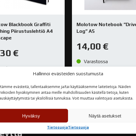
ow Blackbook Graffiti
Molotow Notebook ”Driv
hing Piirustuslehtiö A4
Log” A5
scape
14,00
€
,30
€
Varastossa
rastossa
Hallinnoi evästeiden suostumusta
TUTUSTU
TUTUSTU
tämme evästeitä, tallentaaksemme ja/tai käyttääksemme laitetietoja. Näiden
niikoiden hyväksyminen antaa meille mahdollisuuden käsitellä tietoja, kuten
auskäyttäytymistä tai yksilöllisiä tunnuksia. Voit muuttaa valintojasi asetuksista.
Hyväksy
Näytä asetukset
Tietosuoja
Tietosuoja
teyttä