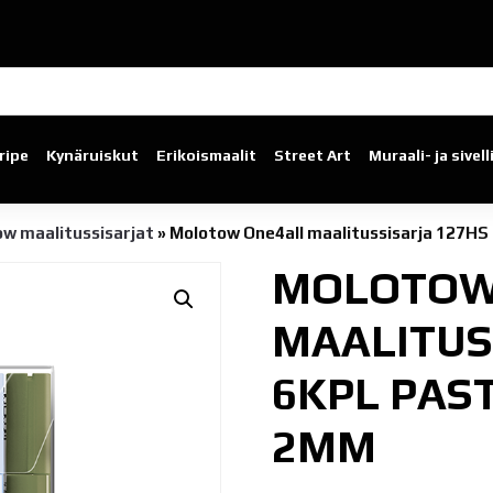
ripe
Kynäruiskut
Erikoismaalit
Street Art
Muraali- ja sivel
w maalitussisarjat
»
Molotow One4all maalitussisarja 127
MOLOTOW
MAALITUS
6KPL PAS
2MM