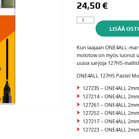
24,50
€
Molotow
One4all
LISÄÄ OST
maalitussisarja
127HS
Kun laajaan ONE4ALL-mark
6kpl
molotow on myös luonut uu
PASTEL
uusia sarjoja 127HS-mallis
MODERN
SET
ONE4ALL 127HS Pastel Mode
2mm
määrä
127235 – ONE4ALL 2mm 
127214 – ONE4ALL 2mm 
127261 – ONE4ALL 2mm 
127252 – ONE4ALL 2mm 
127217 – ONE4ALL 2mm –
127223 – ONE4ALL 2mm 