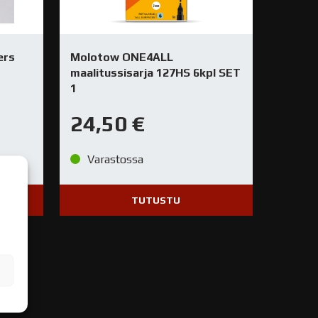
ers
Molotow ONE4ALL
maalitussisarja 127HS 6kpl SET
1
24,50
€
Varastossa
TUTUSTU