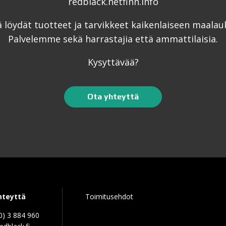
ä löydät tuotteet ja tarvikkeet kaikenlaiseen maalau
Palvelemme sekä harrastajia että ammattilaisia.
Kysyttävää?
Ota yhteyttä
hteyttä
Toimitusehdot
0) 3 884 960