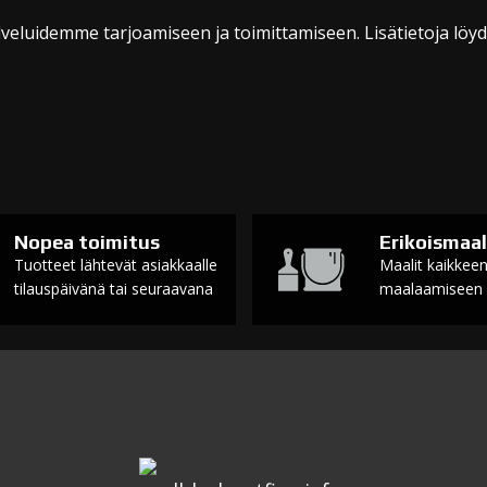
veluidemme tarjoamiseen ja toimittamiseen. Lisätietoja löy
Nopea toimitus
Erikoismaal
Tuotteet lähtevät asiakkaalle
Maalit kaikkee
tilauspäivänä tai seuraavana
maalaamiseen