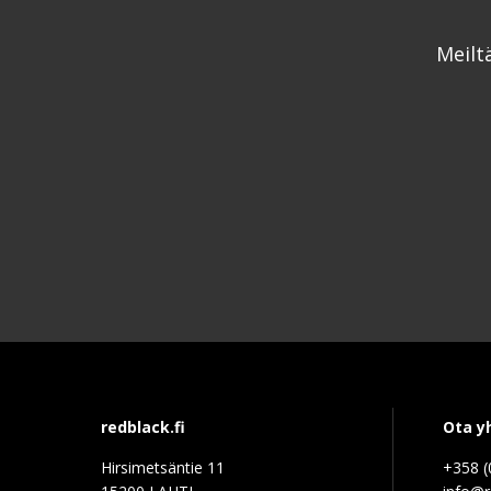
Meilt
redblack.fi
Ota y
Hirsimetsäntie 11
+358 (