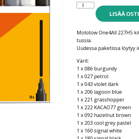
Molotow
ONE4ALL
LISÄÄ OST
maalitussisarja
227HS
Molotow One4All 227HS kit
10kpl
tussia.
SET
Uudessa paketissa löytyy i
2
määrä
Värit:
1 x 086 burgundy
1 x 027 petrol
1 x 043 violet dark
1 x 206 lagoon blue
1 x 221 grasshopper
1 x 222 KACAO77 green
1 x 092 hazelnut brown
1 x 203 cool grey pastel
1 x 160 signal white
1 x 180 signal black