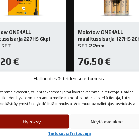
tow ONE4ALL
Molotow ONE4ALL
tussisarja 227HS 6kpl
maalitussisarja 127HS 2
l SET
SET 2 2mm
,20
€
76,50
€
rastossa
Varastossa
Hallinnoi evästeiden suostumusta
tämme evästeitä, tallentaaksemme ja/tai käyttääksemme laitetietoja. Näiden
TUTUSTU
TUTUSTU
niikoiden hyväksyminen antaa meille mahdollisuuden käsitellä tietoja, kuten
auskäyttäytymistä tai yksilöllisiä tunnuksia. Voit muuttaa valintojasi asetuksista.
Hyväksy
Näytä asetukset
Tietosuoja
Tietosuoja