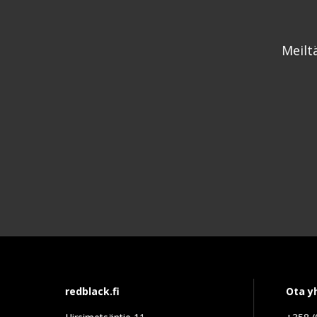
Meilt
redblack.fi
Ota y