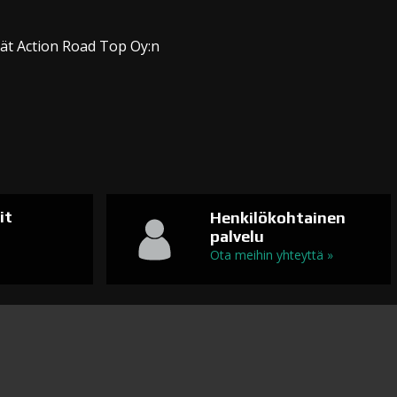
dät Action Road Top Oy:n
it
Henkilökohtainen
palvelu
n
Ota meihin yhteyttä »