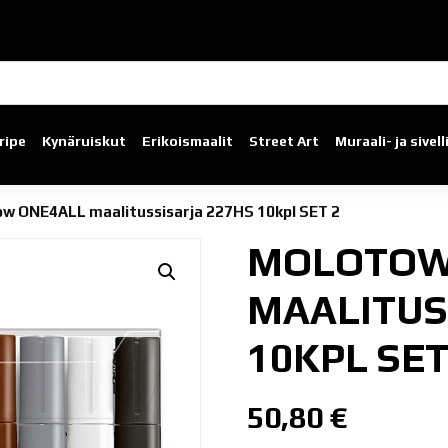
ripe
Kynäruiskut
Erikoismaalit
Street Art
Muraali- ja sivel
w ONE4ALL maalitussisarja 227HS 10kpl SET 2
MOLOTOW
MAALITUS
10KPL SET
50,80
€