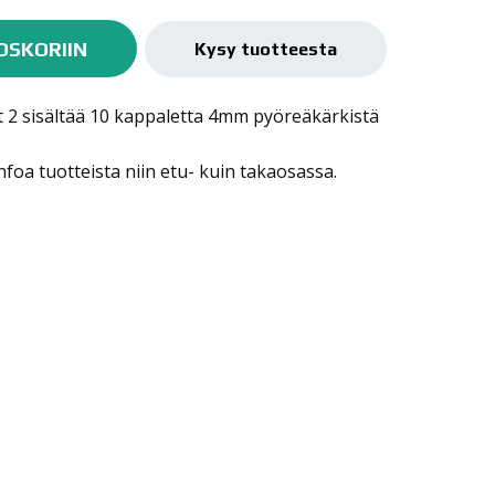
OSKORIIN
Kysy tuotteesta
 2 sisältää 10 kappaletta 4mm pyöreäkärkistä
nfoa tuotteista niin etu- kuin takaosassa.