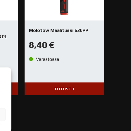
Molotow Maalitussi 620PP
0KPL
8,40
€
Varastossa
TUTUSTU