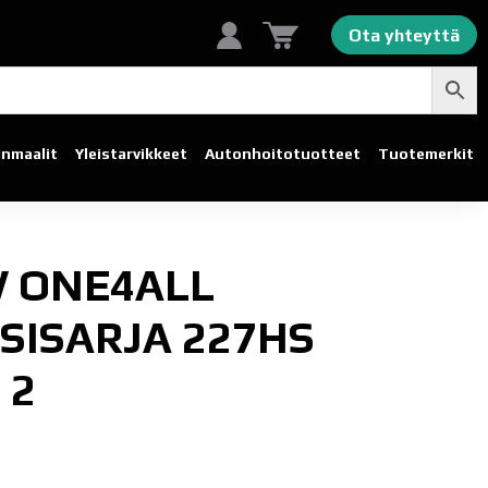
Ota yhteyttä
linmaalit
Yleistarvikkeet
Autonhoito­tuotteet
Tuotemerkit
 ONE4ALL
SISARJA 227HS
 2