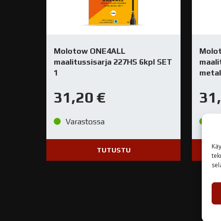
Molotow ONE4ALL
Molo
maalitussisarja 227HS 6kpl SET
maali
1
meta
31,20
€
31
Varastossa
Va
Käy
TUTUSTU
tek
sel