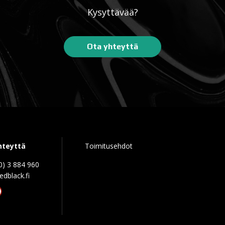
Kysyttävää?
Ota yhteyttä
hteyttä
Toimitusehdot
0) 3 884 960
edblack.f
tagram
acebook