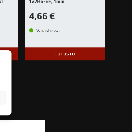
pl
127HS-EF, 1mm
4,66
€
Varastossa
TUTUSTU