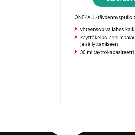
tyhjäpullo
30ml
ONE4ALL-täydennyspullo t
määrä
yhteensopiva lähes kai
käyttökelpoinen: maala
ja säilyttämiseen.
30 ml täyttökapasiteetti