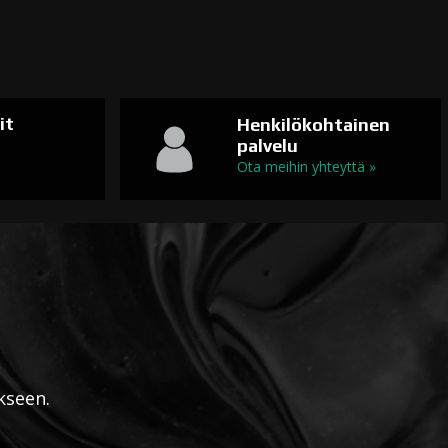
it
Henkilökohtainen
palvelu
n
Ota meihin yhteyttä »
kseen.