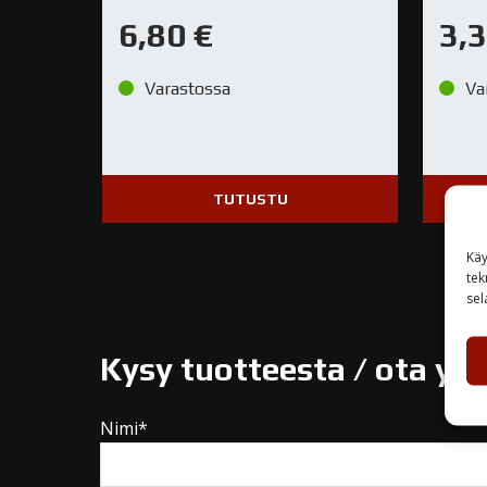
6,80
€
3,
Varastossa
Va
TUTUSTU
Käy
tek
sel
Kysy tuotteesta / ota yh
Nimi*