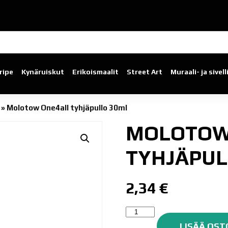
ripe
Kynäruiskut
Erikoismaalit
Street Art
Muraali- ja sivel
»
Molotow One4all tyhjäpullo 30ml
MOLOTOW
TYHJÄPUL
2,34
€
Molotow
One4all
LISÄÄ OST