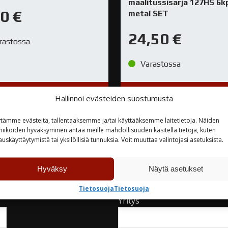
maalitussisarja 127HS 6k
30
€
metal SET
24,50
€
rastossa
Varastossa
TUTUSTU
TUTUSTU
Hallinnoi evästeiden suostumusta
tämme evästeitä, tallentaaksemme ja/tai käyttääksemme laitetietoja. Näiden
niikoiden hyväksyminen antaa meille mahdollisuuden käsitellä tietoja, kuten
auskäyttäytymistä tai yksilöllisiä tunnuksia. Voit muuttaa valintojasi asetuksista.
teyttä
Hyväksy
Näytä asetukset
Tietosuoja
Tietosuoja
Yritys