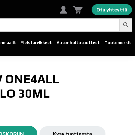
Ota yhteyttä
linmaalit
Yleistarvikkeet
Autonhoito­tuotteet
Tuotemerkit
 ONE4ALL
LO 30ML
OSKORIIN
Kysy tuotteesta