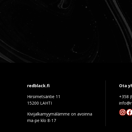
redblack.fi
Ota y
Hirsimetsäntie 11
+358 (
15200 LAHTI
info@r
Ins
F
Kivijalkamyymälämme on avoinna
ma-pe klo 8-17