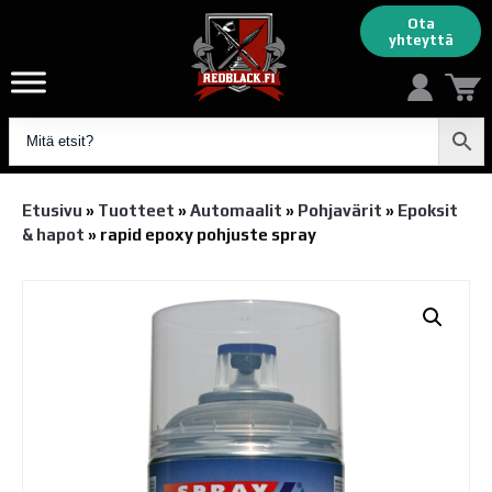
Ota
yhteyttä
Etusivu
»
Tuotteet
»
Automaalit
»
Pohjavärit
»
Epoksit
& hapot
»
rapid epoxy pohjuste spray