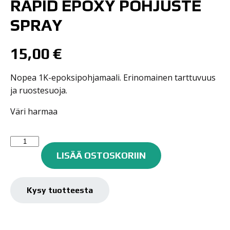
RAPID EPOXY POHJUSTE
SPRAY
15,00
€
Nopea 1K-epoksipohjamaali. Erinomainen tarttuvuus
ja ruostesuoja.
Väri harmaa
rapid
epoxy
LISÄÄ OSTOSKORIIN
pohjuste
spray
määrä
Kysy tuotteesta