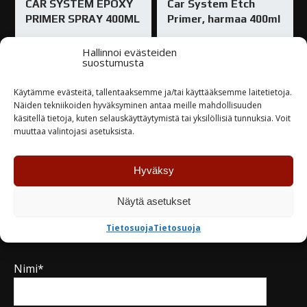
CAR SYSTEM EPOXY
Car System Etch
PRIMER SPRAY 400ML
Primer, harmaa 400ml
17,44
€
18,65
€
Hallinnoi evästeiden
suostumusta
Varastossa
Varastossa
Käytämme evästeitä, tallentaaksemme ja/tai käyttääksemme laitetietoja.
Näiden tekniikoiden hyväksyminen antaa meille mahdollisuuden
käsitellä tietoja, kuten selauskäyttäytymistä tai yksilöllisiä tunnuksia. Voit
TUTUSTU
TUTUSTU
muuttaa valintojasi asetuksista.
Hyväksy
Näytä asetukset
Kysy tuotteesta / ota yhteyttä
Tietosuoja
Tietosuoja
Nimi*