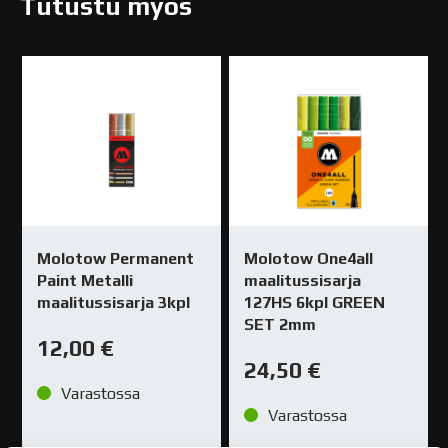
Tutustu myös
Molotow Permanent
Molotow One4all
Paint Metalli
maalitussisarja
maalitussisarja 3kpl
127HS 6kpl GREEN
SET 2mm
12,00
€
24,50
€
Varastossa
Varastossa