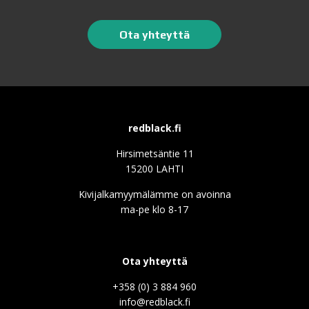
Ota yhteyttä
redblack.fi
Hirsimetsäntie 11
15200 LAHTI
Kivijalkamyymälämme on avoinna
ma-pe klo 8-17
Ota yhteyttä
+358 (0) 3 884 960
info@redblack.f