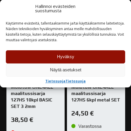
Hallinnoi evästeiden
TUTUSTU
TUTUSTU
suostumusta
Käytämme evästeitä, tallentaaksemme ja/tai käyttääksemme laitetietoja.
Näiden tekniikoiden hyväksyminen antaa meille mahdollisuuden
käsitellä tietoja, kuten selauskäyttäytymistä tai yksilöllisiä tunnuksia. Voit
muuttaa valintojasi asetuksista.
Hyväksy
Näytä asetukset
Tietosuoja
Tietosuoja
Molotow ONE4ALL
Molotow ONE4ALL
maalitussisarja
maalitussisarja
127HS 10kpl BASIC
127HS 6kpl metal SET
SET 3 2mm
24,50
€
38,50
€
Varastossa