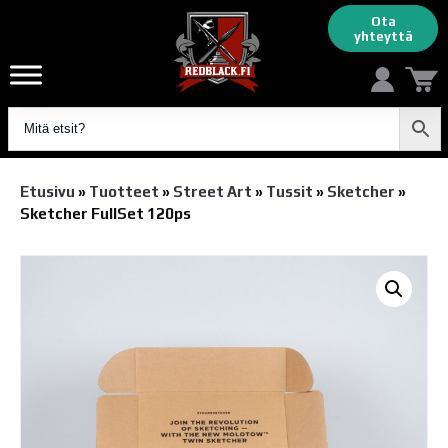
Ota
yhteyttä
Etusivu
»
Tuotteet
»
Street Art
»
Tussit
»
Sketcher
»
Sketcher FullSet 120ps