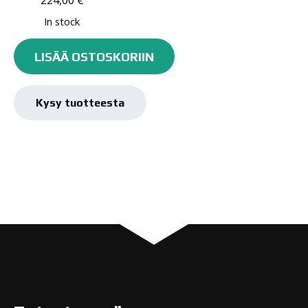
224,00
€
120ps
In stock
määrä
LISÄÄ OSTOSKORIIN
Kysy tuotteesta