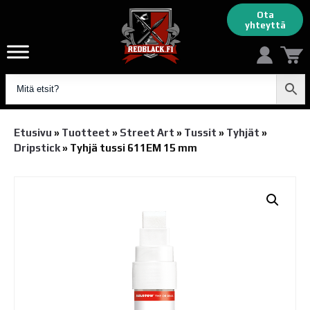
Ota
yhteyttä
Etusivu
»
Tuotteet
»
Street Art
»
Tussit
»
Tyhjät
»
Dripstick
»
Tyhjä tussi 611EM 15 mm