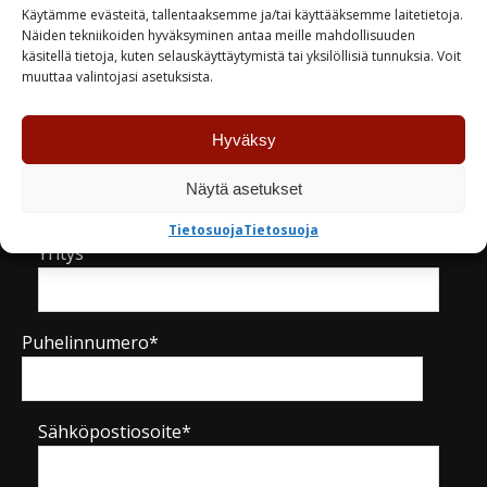
Käytämme evästeitä, tallentaaksemme ja/tai käyttääksemme laitetietoja.
Näiden tekniikoiden hyväksyminen antaa meille mahdollisuuden
käsitellä tietoja, kuten selauskäyttäytymistä tai yksilöllisiä tunnuksia. Voit
muuttaa valintojasi asetuksista.
Kysy tuotteesta / ota yhteyttä
Hyväksy
Nimi*
Näytä asetukset
Tietosuoja
Tietosuoja
Yritys
Puhelinnumero*
Sähköpostiosoite*