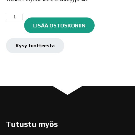
Tyhjä
tussi
LISÄÄ OSTOSKORIIN
611EM
15
mm
Kysy tuotteesta
määrä
Tutustu myös