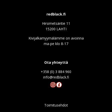
redblack.fi
Hirsimetsäntie 11
15200 LAHTI
Kivijalkamyymälämme on avoinna
ma-pe klo 8-17
Ota yhteyttä
+358 (0) 3 884 960
info@redblack.f
Instagram
Facebook
Toimitusehdot