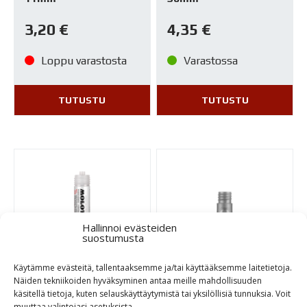
3,20
€
4,35
€
Loppu varastosta
Varastossa
TUTUSTU
TUTUSTU
Hallinnoi evästeiden
suostumusta
Käytämme evästeitä, tallentaaksemme ja/tai käyttääksemme laitetietoja.
Näiden tekniikoiden hyväksyminen antaa meille mahdollisuuden
Molotow
Refill Extension
käsitellä tietoja, kuten selauskäyttäytymistä tai yksilöllisiä tunnuksia. Voit
Transformer runko
127HS
muuttaa valintojasi asetuksista.