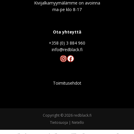
Kivijalkamyymälämme on avoinna
ma-pe klo 8-17
Ota yhteyttä
+358 (0) 3 884 960
info@redblack.f
Instagram
Facebook
Toimitusehdot
Copyright © 2026 redblack.fi
Tietosuoja
|
Netello