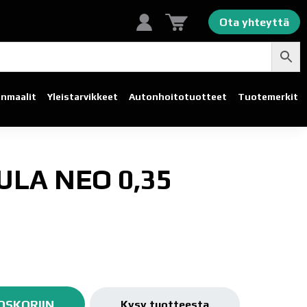
Ota yhteyttä
linmaalit
Yleistarvikkeet
Autonhoito­tuotteet
Tuotemerkit
ULA NEO 0,35
OSKORIIN
Kysy tuotteesta