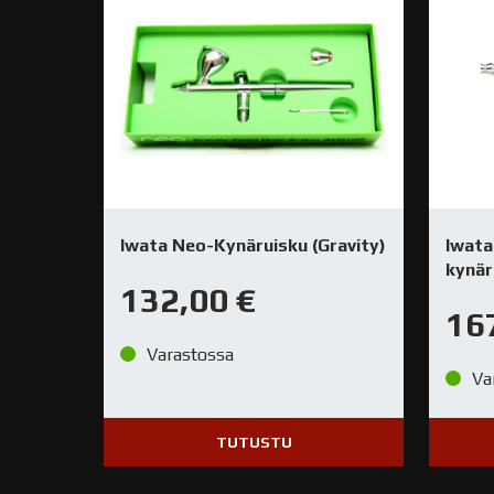
Iwata Neo-Kynäruisku (Gravity)
Iwata
kynär
132,00
€
16
Varastossa
Va
TUTUSTU