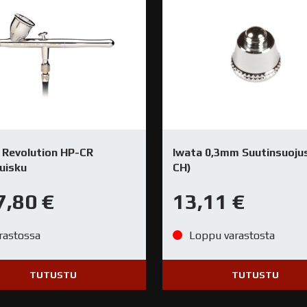
 Revolution HP-CR
Iwata 0,3mm Suutinsuojus
uisku
CH)
7,80
€
13,11
€
rastossa
Loppu varastosta
TUTUSTU
TUTUSTU