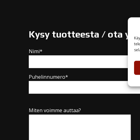
Kysy tuotteesta / ota yh
Käy
tek
sel
Nimi*
Puhelinnumero*
Miten voimme auttaa?