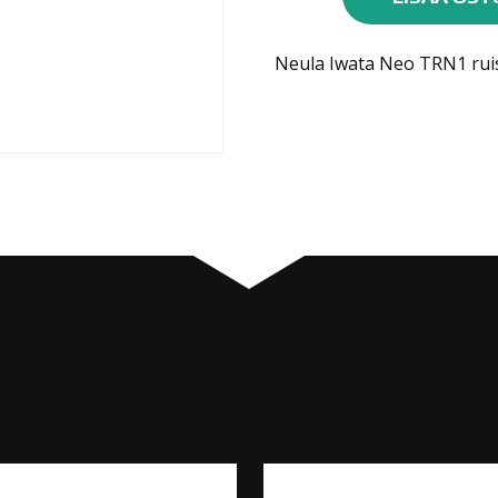
Neo
0,35
Neula Iwata Neo TRN1 ruis
TRN1
määrä