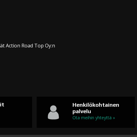
dät Action Road Top Oy:n
it
Henkilökohtainen
palvelu
n
Ota meihin yhteyttä »