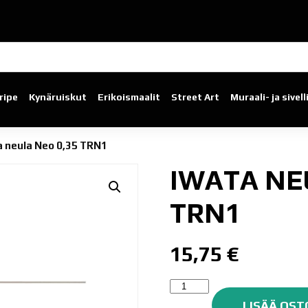
ripe
Kynäruiskut
Erikoismaalit
Street Art
Muraali- ja sivel
a neula Neo 0,35 TRN1
IWATA NE
TRN1
15,75
€
Iwata
neula
LISÄÄ OST