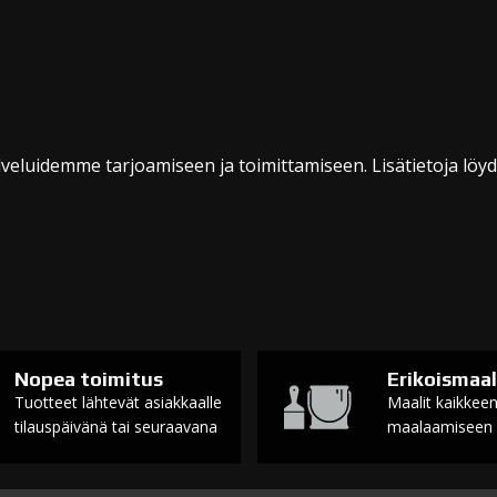
veluidemme tarjoamiseen ja toimittamiseen. Lisätietoja löy
Nopea toimitus
Erikoismaal
Tuotteet lähtevät asiakkaalle
Maalit kaikkee
tilauspäivänä tai seuraavana
maalaamiseen