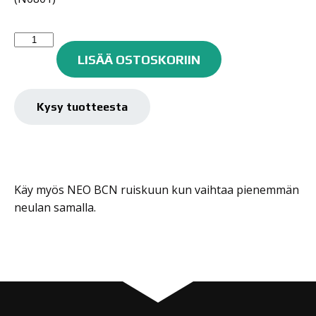
Iwata
0,35mm
LISÄÄ OSTOSKORIIN
Suutin
(cn)
määrä
Kysy tuotteesta
Käy myös NEO BCN ruiskuun kun vaihtaa pienemmän
neulan samalla.