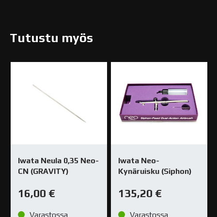
Tutustu myös
Iwata Neula 0,35 Neo-
Iwata Neo-
CN (GRAVITY)
Kynäruisku (Siphon)
16,00
€
135,20
€
Varastossa
Varastossa