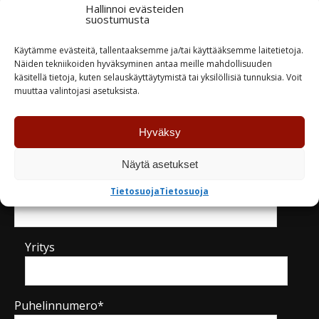
Hallinnoi evästeiden
suostumusta
TUTUSTU
TUTUSTU
Käytämme evästeitä, tallentaaksemme ja/tai käyttääksemme laitetietoja.
Näiden tekniikoiden hyväksyminen antaa meille mahdollisuuden
käsitellä tietoja, kuten selauskäyttäytymistä tai yksilöllisiä tunnuksia. Voit
muuttaa valintojasi asetuksista.
Hyväksy
Kysy tuotteesta / ota yhteyttä
Näytä asetukset
Nimi*
Tietosuoja
Tietosuoja
Yritys
Puhelinnumero*