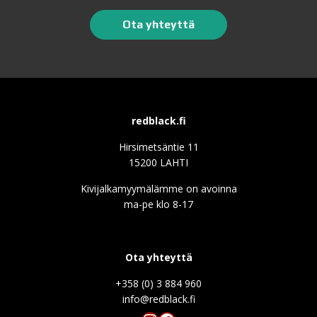
Ota yhteyttä
redblack.fi
Hirsimetsäntie 11
15200 LAHTI
Kivijalkamyymälämme on avoinna
ma-pe klo 8-17
Ota yhteyttä
+358 (0) 3 884 960
info@redblack.f