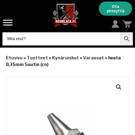
Ota
yhteyttä
Etusivu
»
Tuotteet
»
Kynäruiskut
»
Varaosat
»
Iwata
0,35mm Suutin (cn)