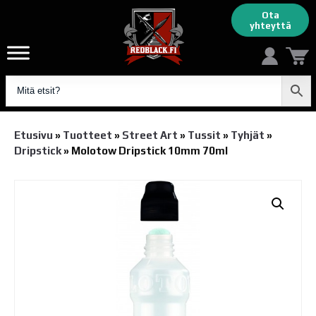
Ota
yhteyttä
Etusivu
»
Tuotteet
»
Street Art
»
Tussit
»
Tyhjät
»
Dripstick
»
Molotow Dripstick 10mm 70ml