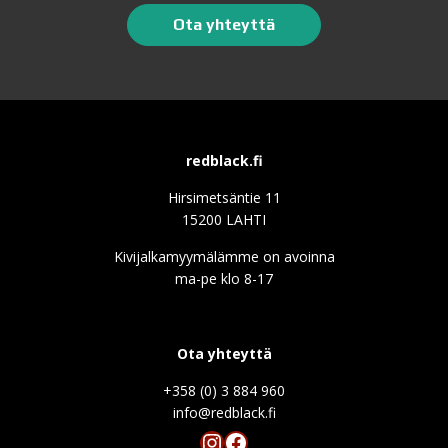
Ota yhteyttä
redblack.fi
Hirsimetsäntie 11
15200 LAHTI
Kivijalkamyymälämme on avoinna
ma-pe klo 8-17
Ota yhteyttä
+358 (0) 3 884 960
info@redblack.f
Instagram
Facebook