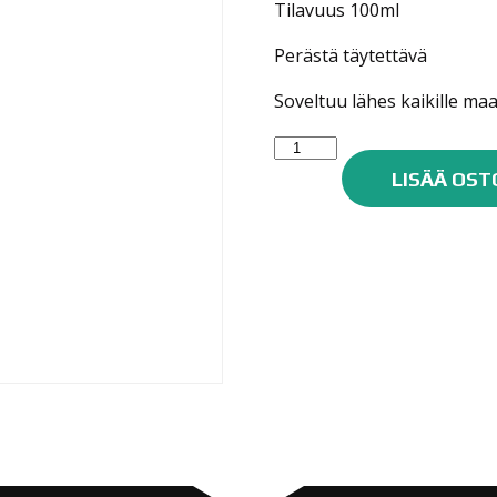
Tilavuus 100ml
Perästä täytettävä
Soveltuu lähes kaikille maal
Molotow
Dripstick
LISÄÄ OST
25mm
100ml
määrä