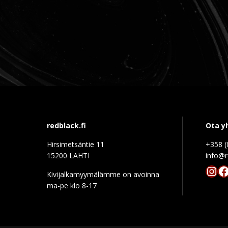
redblack.fi
Ota y
Hirsimetsäntie 11
+358 (
15200 LAHTI
info@r
Ins
F
Kivijalkamyymälämme on avoinna
ma-pe klo 8-17