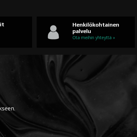
it
Henkilökohtainen
palvelu
n
Ota meihin yhteyttä »
kseen.