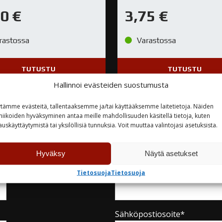
60
€
3,75
€
rastossa
Varastossa
TUTUSTU
TUTUSTU
Hallinnoi evästeiden suostumusta
tämme evästeitä, tallentaaksemme ja/tai käyttääksemme laitetietoja. Näiden
niikoiden hyväksyminen antaa meille mahdollisuuden käsitellä tietoja, kuten
auskäyttäytymistä tai yksilöllisiä tunnuksia. Voit muuttaa valintojasi asetuksista.
teyttä
Hyväksy
Näytä asetukset
Tietosuoja
Tietosuoja
Yritys
Sähköpostiosoite*