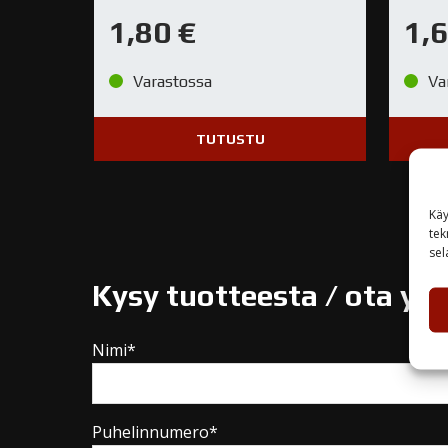
1,80
€
1,
Varastossa
Va
TUTUSTU
Käy
tek
sel
Kysy tuotteesta / ota yh
Nimi*
Puhelinnumero*