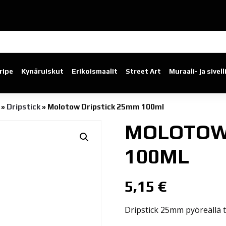
ripe
Kynäruiskut
Erikoismaalit
Street Art
Muraali- ja sivel
»
Dripstick
»
Molotow Dripstick 25mm 100ml
MOLOTOW 
100ML
5,15
€
Dripstick 25mm pyöreällä ti