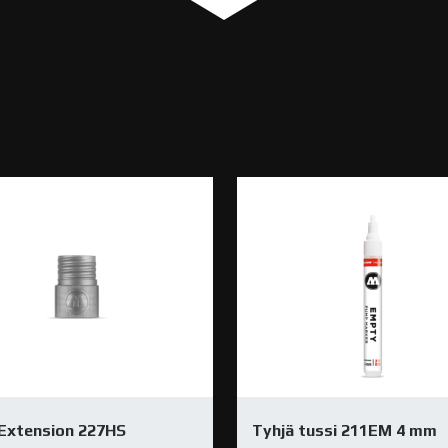
l Extension 227HS
Tyhjä tussi 211EM 4 mm