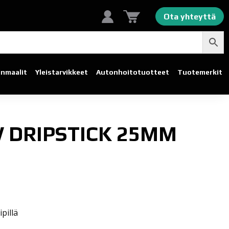
Ota yhteyttä
linmaalit
Yleistarvikkeet
Autonhoito­tuotteet
Tuotemerkit
DRIPSTICK 25MM
pillä