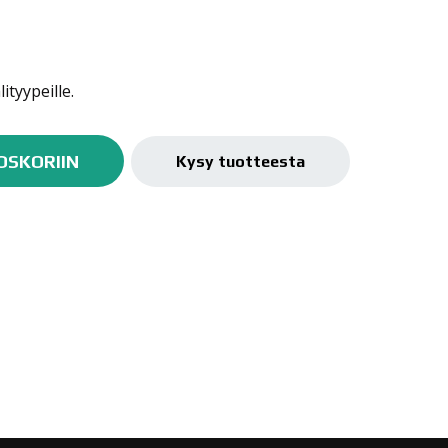
ityypeille.
OSKORIIN
Kysy tuotteesta