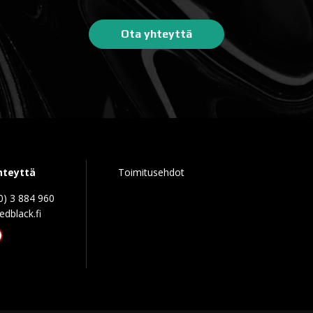
Ota yhteyttä
hteyttä
Toimitusehdot
0) 3 884 960
edblack.f
tagram
acebook