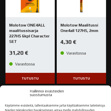
Molotow ONE4ALL
Molotow Maalitussi
maalitussisarja
One4all 127HS, 2mm
227HS 6kpl Character
4,30
€
SET
31,20
€
Varastossa
Varastossa
TUTUSTU
TUTUSTU
Hallinnoi evästeiden
suostumusta
Käytämme evästeitä, tallentaaksemme ja/tai käyttääksemme laitetietoja.
Näiden tekniikoiden hyväksyminen antaa meille mahdollisuuden