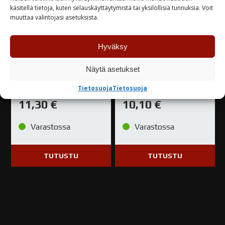
käsitellä tietoja, kuten selauskäyttäytymistä tai yksilöllisiä tunnuksia. Voit
muuttaa valintojasi asetuksista.
Hyväksy
Näytä asetukset
MOLOTOW™
Molotow CoversAll
Blackliner Set 2
660PI, musta, 15mm
Tietosuoja
Tietosuoja
11,30
€
10,10
€
Varastossa
Varastossa
TUTUSTU
TUTUSTU