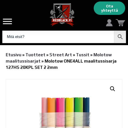
Ota
yhteyttä
Etusivu
»
Tuotteet
»
Street Art
»
Tussit
»
Molotow
maalitussisarjat
»
Molotow ONE4ALL maalitussisarja
127HS 20KPL SET 2 2mm