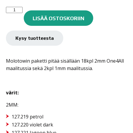
Molotow
ONE4ALL
LISÄÄ OSTOSKORIIN
maalitussisarja
127HS
20KPL
Kysy tuotteesta
SET
2
2mm
Molotowin paketti pitää sisällään 18kpl 2mm One4All
määrä
maalitussia sekä 2kpl 1mm maalitussia.
värit:
2MM:
127.219 petrol
127.220 violet dark
127.221 lagoon blue