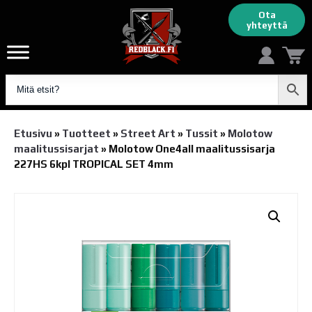
Ota
yhteyttä
Etusivu
»
Tuotteet
»
Street Art
»
Tussit
»
Molotow
maalitussisarjat
»
Molotow One4all maalitussisarja
227HS 6kpl TROPICAL SET 4mm