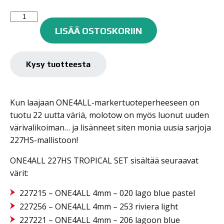
Molotow
One4all
LISÄÄ OSTOSKORIIN
maalitussisarja
227HS
6kpl
Kysy tuotteesta
TROPICAL
SET
4mm
Kun laajaan ONE4ALL-markertuoteperheeseen on
määrä
tuotu 22 uutta väriä, molotow on myös luonut uuden
värivalikoiman… ja lisänneet siten monia uusia sarjoja
227HS-mallistoon!
ONE4ALL 227HS TROPICAL SET sisältää seuraavat
värit:
227215 – ONE4ALL 4mm – 020 lago blue pastel
227256 – ONE4ALL 4mm – 253 riviera light
227221 – ONE4ALL 4mm – 206 lagoon blue