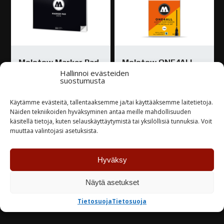
Molotow Marker Pad
Molotow ONE4ALL
Hallinnoi evästeiden
White Piirustuslehtiö
maalitussisarja
suostumusta
A3 Landscape
127HS 6kpl metal SET
Käytämme evästeitä, tallentaaksemme ja/tai käyttääksemme laitetietoja.
8,00
€
24,50
€
Näiden tekniikoiden hyväksyminen antaa meille mahdollisuuden
käsitellä tietoja, kuten selauskäyttäytymistä tai yksilöllisiä tunnuksia. Voit
Varastossa
Varastossa
muuttaa valintojasi asetuksista.
TUTUSTU
TUTUSTU
Hyväksy
Näytä asetukset
Tietosuoja
Tietosuoja