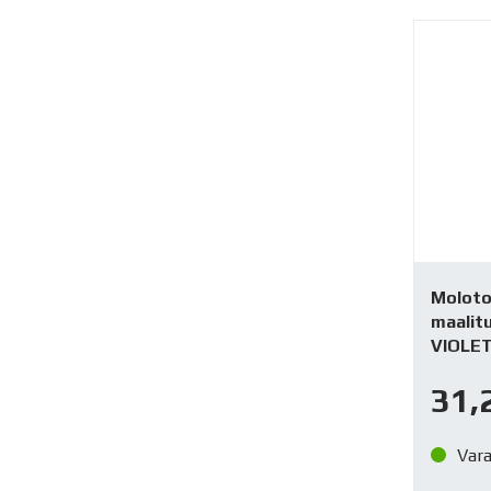
Moloto
maalitu
VIOLE
31,
Var