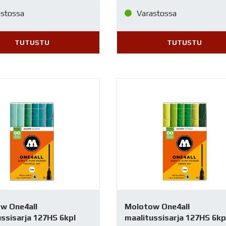
astossa
Varastossa
TUTUSTU
TUTUSTU
w One4all
Molotow One4all
ssisarja 127HS 6kpl
maalitussisarja 127HS 6kp