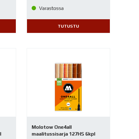
Varastossa
TUTUSTU
Molotow One4all
l
maalitussisarja 127HS 6kpl