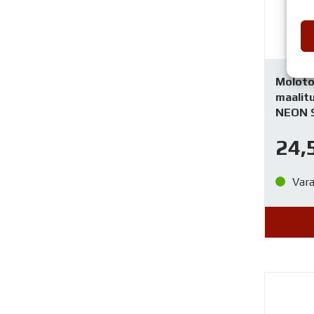
Moloto
maalitu
NEON 
24,
Var