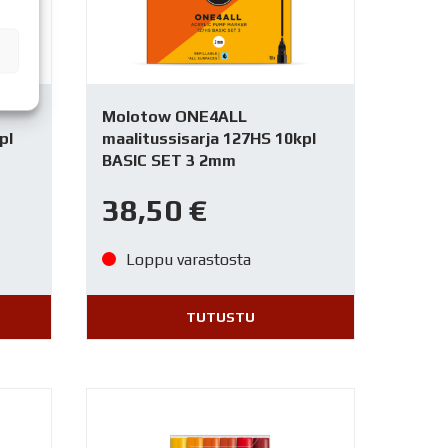
Molotow ONE4ALL
pl
maalitussisarja 127HS 10kpl
BASIC SET 3 2mm
38,50
€
Loppu varastosta
TUTUSTU