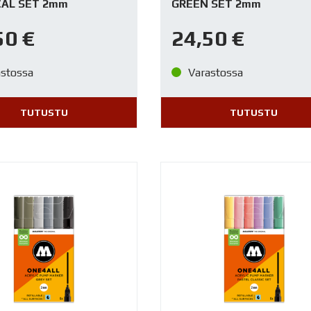
CAL SET 2mm
GREEN SET 2mm
50
€
24,50
€
astossa
Varastossa
TUTUSTU
TUTUSTU