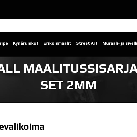
ripe
Kynäruiskut
Erikoismaalit
Street Art
Muraali- ja sivel
L MAALITUSSISARJA
SET 2MM
evalikoima