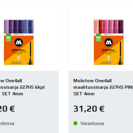
w One4all
Molotow One4all
ssisarja 227HS 6kpl
maalitussisarja 227HS PI
T SET 4mm
SET 4mm
20
€
31,20
€
astossa
Varastossa