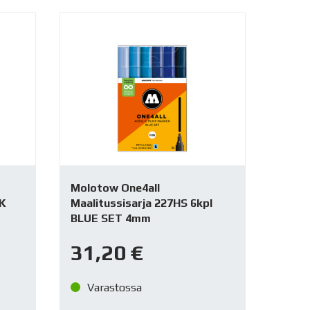
Molotow One4all
NK
Maalitussisarja 227HS 6kpl
BLUE SET 4mm
31,20
€
Varastossa