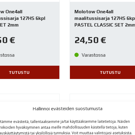
w One4all
Molotow One4all
ssisarja 127HS 6kpl
maalitussisarja 127HS 6kp
SET 2mm
PASTEL CLASSIC SET 2m
50
€
24,50
€
astossa
Varastossa
TUTUSTU
TUTUSTU
Hallinnoi evästeiden suostumusta
tämme evästeitä, tallentaaksemme ja/tai käyttääksemme laitetietoja. Näiden
niikoiden hyväksyminen antaa meille mahdollisuuden käsitellä tietoja, kuten
auskäyttäytymistä tai yksilöllisiä tunnuksia. Voit muuttaa valintojasi asetuksista.