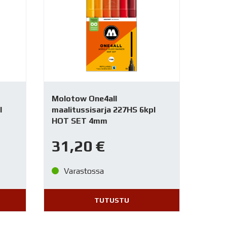
Molotow One4all
l
maalitussisarja 227HS 6kpl
HOT SET 4mm
31,20
€
Varastossa
TUTUSTU