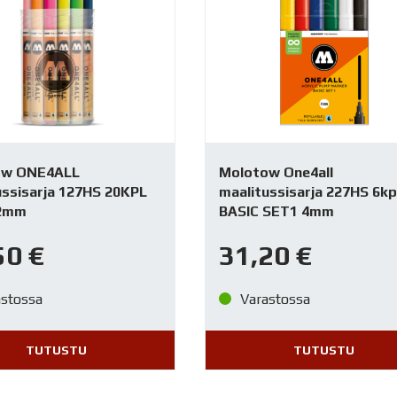
ow ONE4ALL
Molotow One4all
ussisarja 127HS 20KPL
maalitussisarja 227HS 6kp
 2mm
BASIC SET1 4mm
50
€
31,20
€
astossa
Varastossa
TUTUSTU
TUTUSTU