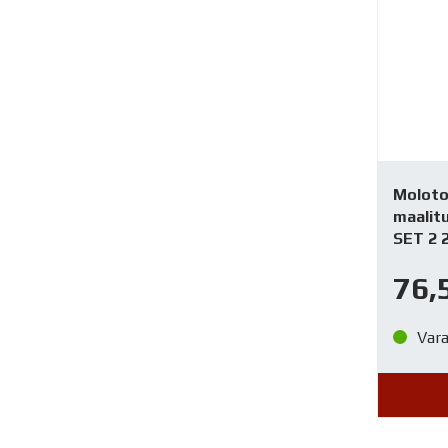
Molot
maalit
SET 2
76,
Var