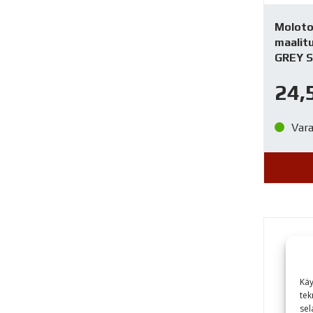
Moloto
maalitu
GREY 
24,
Var
Käy
tek
sel