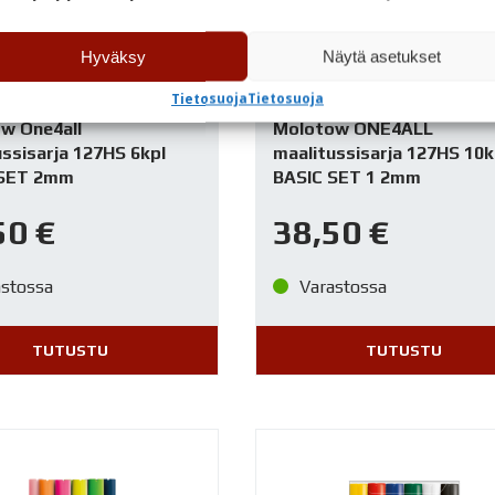
Hyväksy
Näytä asetukset
Tietosuoja
Tietosuoja
w One4all
Molotow ONE4ALL
ssisarja 127HS 6kpl
maalitussisarja 127HS 10k
SET 2mm
BASIC SET 1 2mm
50
€
38,50
€
astossa
Varastossa
TUTUSTU
TUTUSTU