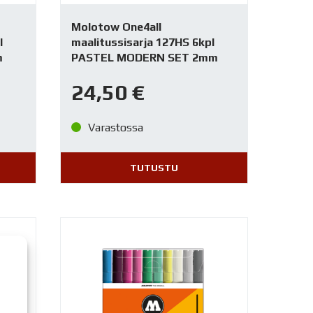
Molotow One4all
l
maalitussisarja 127HS 6kpl
m
PASTEL MODERN SET 2mm
24,50
€
Varastossa
TUTUSTU