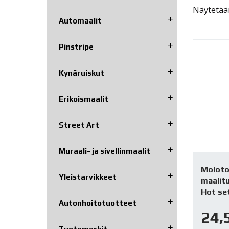
Näytetään
Automaalit
Pinstripe
Kynäruiskut
Erikoismaalit
Street Art
Muraali- ja sivellinmaalit
Moloto
Yleistarvikkeet
maalitu
Hot se
Autonhoito­tuotteet
24,