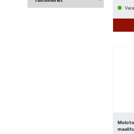
Tuotemerkit
Var
Moloto
maalitu