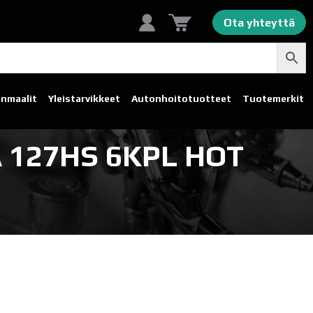
Ota yhteyttä
linmaalit
Yleistarvikkeet
Autonhoito­tuotteet
Tuotemerkit
 127HS 6KPL HOT