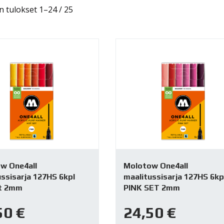
 tulokset 1–24 / 25
w One4all
Molotow One4all
ssisarja 127HS 6kpl
maalitussisarja 127HS 6kp
t 2mm
PINK SET 2mm
50
€
24,50
€